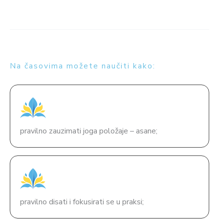
Na časovima možete naučiti kako:
pravilno zauzimati joga položaje – asane;
pravilno disati i fokusirati se u praksi;