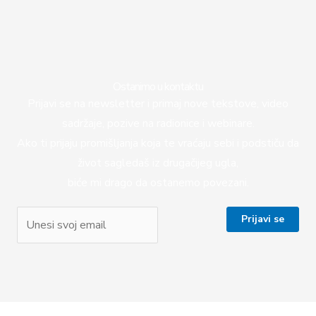
Ostanimo u kontaktu
Prijavi se na newsletter i primaj nove tekstove, video
sadržaje, pozive na radionice i webinare.
Ako ti prijaju promišljanja koja te vraćaju sebi i podstiču da
život sagledaš iz drugačijeg ugla,
biće mi drago da ostanemo povezani.