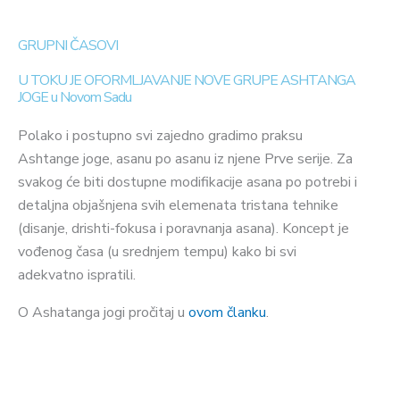
GRUPNI ČASOVI
U TOKU JE OFORMLJAVANJE NOVE GRUPE ASHTANGA
JOGE u Novom Sadu
Polako i postupno svi zajedno gradimo praksu
Ashtange joge, asanu po asanu iz njene Prve serije. Za
svakog će biti dostupne modifikacije asana po potrebi i
detaljna objašnjena svih elemenata tristana tehnike
(disanje, drishti-fokusa i poravnanja asana). Koncept je
vođenog časa (u srednjem tempu) kako bi svi
adekvatno ispratili.
O Ashatanga jogi pročitaj u
ovom članku
.