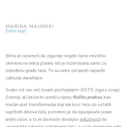
MARINA MAJINSKI
Zašto Joga?
Bitno je razumeti da
Joga
nije negde tamo mistično
skrivena na nekoj planini, niti je rezervisana samo za
određenu građu tela. To su neke od njenih najvećih
zabluda današnjice.
Svako od vas već svojim postojanjem JESTE
Joga
u svojoj
Esenciji, ali da biste uronili u njenu
fizičku praksu
, kao
moćan alat transformacije koji ide kroz telo do ostalih
suptilnih delova bića, potrebno je da ispunjavate jedan
jedini uslov, a to je da imate dovoljno
odlučnosti
da
unapredite zdravlje, pokrenete telo, a uz to donesete sebi