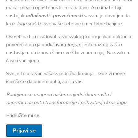
makar mrvicu opuštenosti i mira u danu. Ako imate tajni
sastojak
odlučnosti
i
posvećenosti
sasvim je dovoljno da
kroz
Jogu
srušite sve vaše telesne i mentalne barijere.
Osmeh na licu i zadovoljstvo svakog ko mi je ikad poklonio
poverenje da ga podučavam
Jogom
jeste razlog zašto
nastavljam da iznova širim sve što znam o njoj. Na svakom
času i van njega.
Sve je to u stvari naša zajednička kreacija… Gde vi mene
ispirišete da budem bolja, ali i ja vas.
Radujem se unapred našem zajedničkom rastu i
napretku na putu transformacije i prihvatanja kroz Jogu.
Pridružite mi se.
Prijavi se