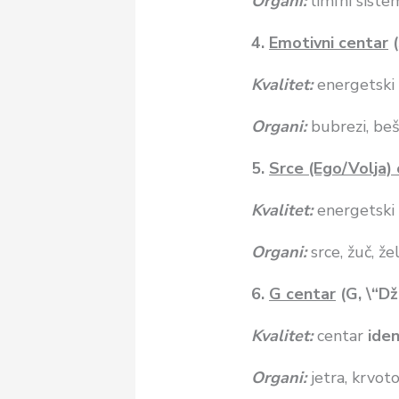
Organi:
limfni sistem
4.
Emotivni centar
(
Kvalitet:
energetsk
Organi:
bubrezi, beš
5.
Srce (Ego/Volja)
Kvalitet:
energetski
Organi:
srce, žuč, že
6.
G centar
(G, \“Dži
Kvalitet:
centar
ide
Organi:
jetra, krvot