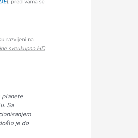
DE
), pred vama se
jesu razvijeni na
g čine sveukupno HD
 planete
u. Sa
kcionisanjem
došlo je do