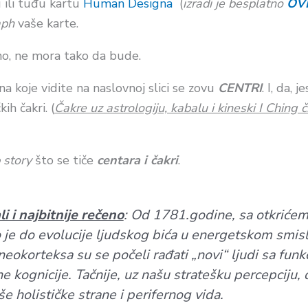
 ili tuđu kartu
Human Designa
(
izradi je besplatno
OV
aph
vaše karte.
no, ne mora tako da bude.
na koje vidite na naslovnoj slici se zovu
CENTRI
. I, da, 
ih čakri. (
Čakre uz astrologiju, kabalu i kineski I Chin
 story
što se tiče
centara i čakri
.
li i najbitnije rečeno
: Od 1781.godine, sa otkrićem
 je do evolucije ljudskog bića u energetskom smisl
eokorteksa su se počeli rađati „novi“ ljudi sa fun
e kognicije. Tačnije, uz našu stratešku percepciju, 
še holističke strane i perifernog vida.