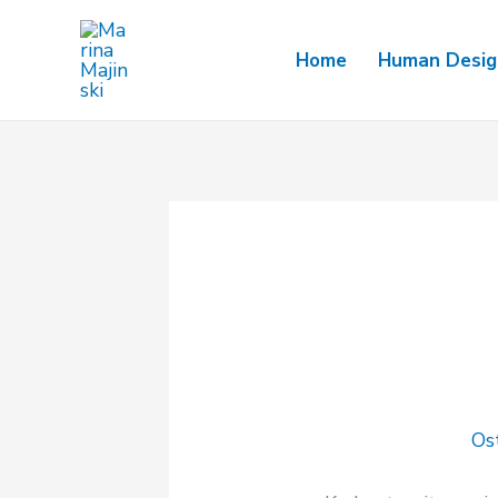
Pređi
na
Home
Human Design
sadržaj
Os