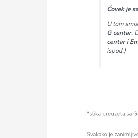
Čovek je sa
U tom smis
G centar
. 
centar i Em
ispod.
)
*slika preuzeta sa 
Svakako je zanimljiv