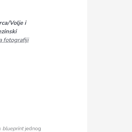
ca/Volje i
ezinski
 fotografiji
u
blueprint
jednog