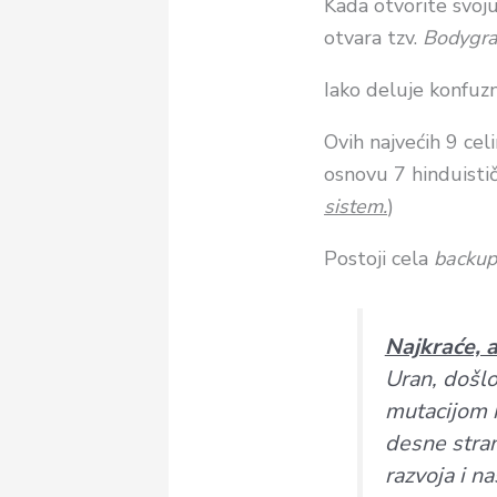
Kada otvorite svoju
otvara tzv.
Bodygr
Iako deluje konfuz
Ovih najvećih 9 celi
osnovu 7 hinduističk
sistem.
)
Postoji cela
backup
Najkraće, a
Uran, došlo
mutacijom n
desne stran
razvoja i na