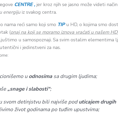
njegove
CENTRE ,
jer kroz njih se jasno može videti nači
u energiju
iz svakog centra.
o nama reći samo koji smo
TIP
u HD, o kojima smo dosta
tak (
onaj na koji se moramo iznova vraćati u našem H
 ljuštimo u samospoznaji. Sa svim ostalim elementima l
utentični i jedinstveni za nas.
tome:
cionišemo u
odnosima
sa drugim ljudima;
aše
„snage i slabosti“
;
svom detinjstvu bili najviše pod
uticajem drugih l
 živimo život godinama po tuđim upustvima;