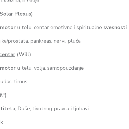
, slezina, B ćelije
Solar Plexus)
i
motor
u telu, centar emotivne i spiritualne
svesnosti
ika/prostata, pankreas, nervi, pluća
 centar
(Will)
motor
u telu, volja, samopouzdanje
ludac, timus
\“)
ntiteta
, Duše, životnog pravca i ljubavi
ok