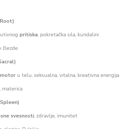
Root)
lutivnog
pritiska
, pokretačka sila, kundalini
e žlezde
Sacral)
motor
u telu, seksualna, vitalna, kreativna energija
i, materica
Spleen)
esne svesnosti
, zdravlje, imunitet