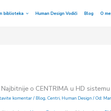
 biblioteka
Human Design Vodiči
Blog
O me
Najbitnije o CENTRIMA u HD sistemu
tavite komentar
/
Blog
,
Centri
,
Human Design
/ Od:
Mar