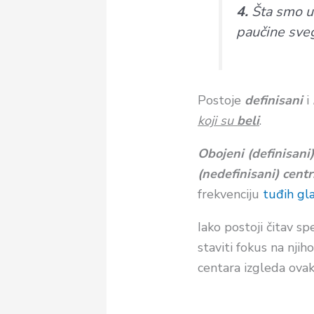
4.
Šta smo u s
paučine sve
Postoje
definisani
i
koji su
beli
.
Obojeni (definisani)
(nedefinisani) centr
frekvenciju
tuđih gl
Iako postoji čitav sp
staviti fokus na nji
centara izgleda ova