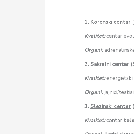
1.
Korenski centar
(
Kvalitet:
centar evo
Organi:
adrenalinsk
2.
Sakralni centar
(
Kvalitet:
energetski
Organi:
jajnici/testis
3.
Slezinski centar
(
Kvalitet:
centar
tel