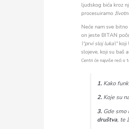
ljudskog bića kroz 
procesuiramo
životn
Neće nam sve bitno 
on jeste BITAN poče
\“prvi sloj luka\“
koji
slojeve, koji su baš a
Centri će najviše reći o 
1.
Kako funk
2.
Koje su n
3.
Gde smo u 
društva
, te