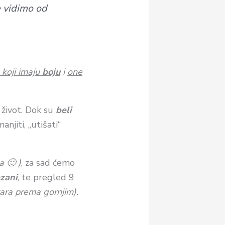
ne vidimo od
 koji imaju
boju
i
one
 život. Dok su
beli
jiti, „utišati“
 🙂 )
, za sad ćemo
ezani
, te pregled 9
tara prema gornjim).