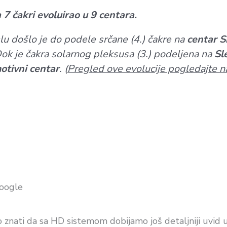
 7 čakri evoluirao u 9 centara.
lu došlo je do podele
srčane (4.) čakre
na
centar Sr
Dok je
čakra solarnog pleksusa (3.)
podeljena na
Sl
otivni centar
. (
Pregled ove evolucije pogledajte na
Google
o znati da sa HD sistemom dobijamo još detaljniji uvid 