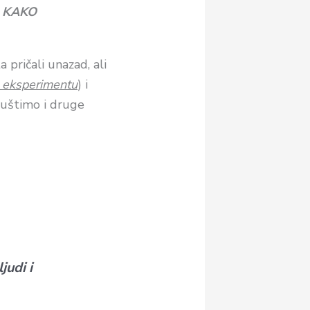
n
KAKO
 pričali unazad, ali
D eksperimentu
) i
juštimo i druge
judi i