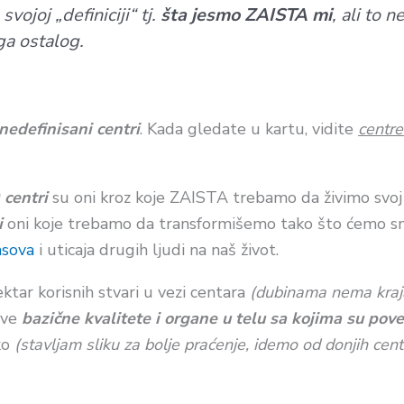
vojoj „definiciji“ tj.
šta jesmo ZAISTA mi
, ali to 
ga ostalog.
nedefinisani centri
. Kada gledate u kartu, vidite
centre
 centri
su oni kroz koje ZAISTA trebamo da živimo svoj
i
oni koje trebamo da transformišemo tako što ćemo sman
asova
i uticaja drugih ljudi na naš život.
ektar korisnih stvari u vezi centara
(dubinama nema kraja
hove
bazične
kvalitete i organe
u telu sa kojima su pov
ko
(stavljam sliku za bolje praćenje, idemo od donjih cen