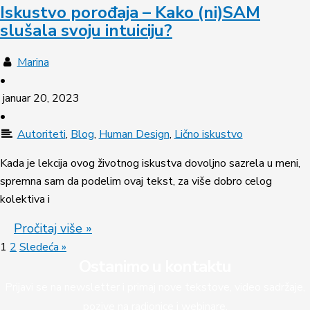
Iskustvo porođaja – Kako (ni)SAM
slušala svoju intuiciju?
Marina
•
januar 20, 2023
•
Autoriteti
,
Blog
,
Human Design
,
Lično iskustvo
Kada je lekcija ovog životnog iskustva dovoljno sazrela u meni,
spremna sam da podelim ovaj tekst, za više dobro celog
kolektiva i
Pročitaj više »
1
2
Sledeća »
Ostanimo u kontaktu
Prijavi se na newsletter i primaj nove tekstove, video sadržaje,
pozive na radionice i webinare.