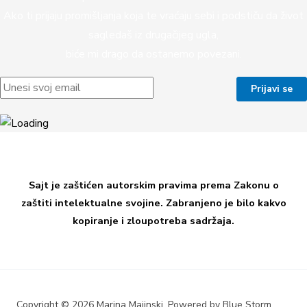
Ako ti prijaju promišljanja koja te vraćaju sebi i podstiču da život
sagledaš iz drugačijeg ugla,
biće mi drago da ostanemo povezani.
Sajt je zaštićen autorskim pravima prema Zakonu o
zaštiti intelektualne svojine. Zabranjeno je bilo kakvo
kopiranje i zloupotreba sadržaja.
Copyright © 2026 Marina Majinski. Powered by Blue Storm