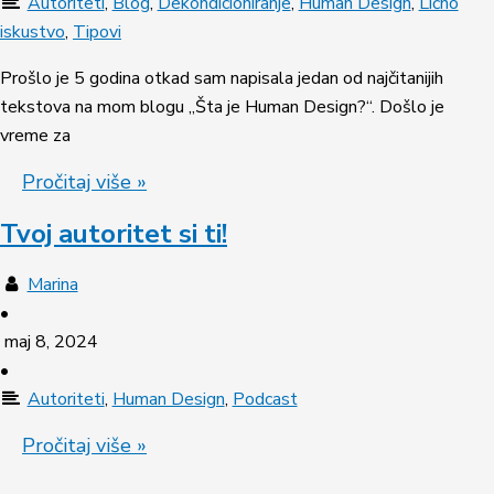
Autoriteti
,
Blog
,
Dekondicioniranje
,
Human Design
,
Lično
iskustvo
,
Tipovi
Prošlo je 5 godina otkad sam napisala jedan od najčitanijih
tekstova na mom blogu „Šta je Human Design?“. Došlo je
vreme za
Pročitaj više »
Tvoj autoritet si ti!
Marina
•
maj 8, 2024
•
Autoriteti
,
Human Design
,
Podcast
Pročitaj više »