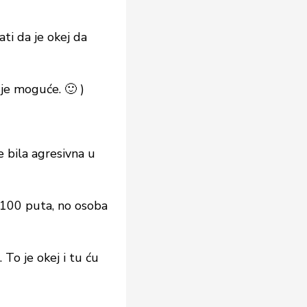
ti da je okej da
 je moguće. 🙂 )
e bila agresivna u
 100 puta, no osoba
 To je okej i tu ću