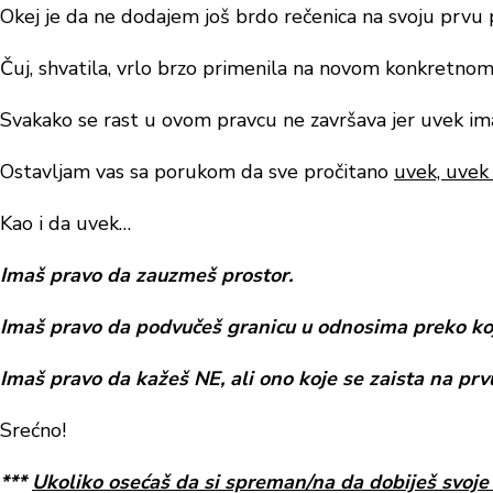
Okej je da ne dodajem još brdo rečenica na svoju prvu
Čuj, shvatila, vrlo brzo primenila na
novom
konkretnom p
Svakako se rast u ovom pravcu ne završava jer uvek ima 
Ostavljam vas sa porukom da sve pročitano
uvek, uvek p
Kao i da uvek…
Imaš pravo da zauzmeš prostor.
Imaš pravo da podvučeš granicu u odnosima preko koj
Imaš pravo da kažeš NE, ali ono koje se zaista na prv
Srećno!
***
Ukoliko
os
ećaš da si spreman/na da dobiješ svoje 