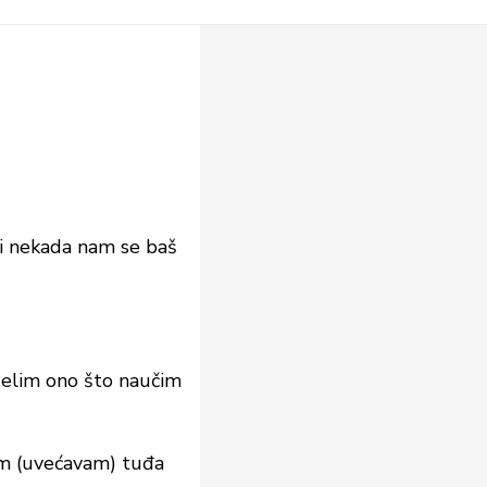
li nekada nam se baš
delim ono što naučim
ram (uvećavam) tuđa