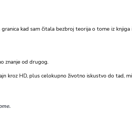
granica kad sam čitala bezbroj teorija o tome iz knjiga i
eno znanje od drugog.
n kroz HD, plus celokupno životno iskustvo do tad, mi j
kome.