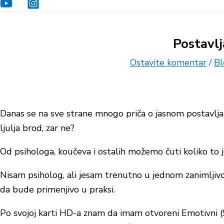
Postavlj
Ostavite komentar
/
Bl
Danas se na sve strane mnogo priča o jasnom postavlja
ljulja brod, zar ne?
Od psihologa, koučeva i ostalih možemo čuti koliko to je
Nisam psiholog, ali jesam trenutno u jednom zanimlj
da bude primenjivo u praksi.
Po svojoj karti
HD-a
znam da imam otvoreni Emotivni (S