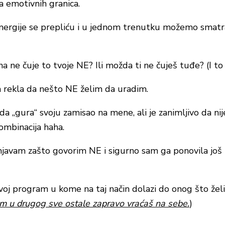
a emotivnih granica.
nergije se prepliću i u jednom trenutku možemo smatra
na ne čuje to tvoje NE? Ili možda ti ne čuješ tuđe? (I to
m rekla da nešto NE želim da uradim.
da „gura“ svoju zamisao na mene, ali je zanimljivo da nij
ombinacija haha.
njavam zašto govorim NE i sigurno sam ga ponovila još
voj program u kome na taj način dolazi do onog što želi.
tom u drugog
sve
ostale zapravo vraćaš na sebe.
)