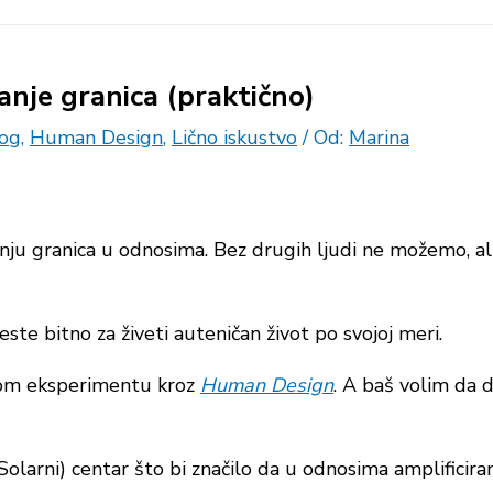
anje granica (praktično)
og
,
Human Design
,
Lično iskustvo
/ Od:
Marina
nju granica u odnosima. Bez drugih ljudi ne možemo, a
ste bitno za živeti auteničan život po svojoj meri.
ivom eksperimentu kroz
Human Design
. A baš volim da 
olarni) centar što bi značilo da u odnosima amplifici