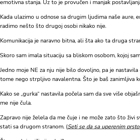
emotivna stanja
. Uz to je provučen i manjak postavljanj
Kada ulazimo u odnose sa drugim ljudima naše aure, e
radimo nešto što drugoj osobi nikako nije.
Komunikacija je naravno bitna, ali šta ako ta druga stra
Skoro sam imala situaciju sa bliskom osobom, kojoj sa
Jedno moje NE za nju nije bilo dovoljno, pa je nastavila 
tome nego strpljivo navalentna. Što je baš zanimljiva k
Kako se „gurka“ nastavila počela sam
da
sve više objaš
me nije čula.
Zapravo nije želela da me čuje i ne može zato što živi s
stati sa drugom stranom. (
Seti se da sa uperenim prs