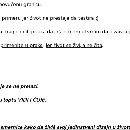
 povučenu granicu.
rimeru jer život ne prestaje da testira. ;
)
dragocenih prilika da još jednom utvrdim da li zaista j
rimenite u praksi, jer život se živi, a ne čita
.
e se ne prelazi.
u loptu VIDI I ČUJE.
smernice kako da živiš svoj jedinstveni dizajn u život