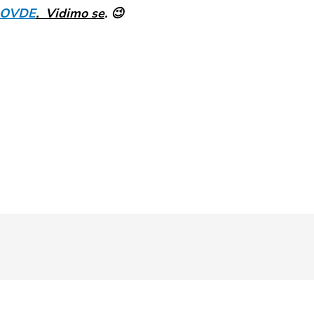
OVDE
.
Vidimo se
. 😉