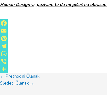
Human Design-a, pozivam te da mi pišeš na obrazac
Facebook
Email
Pinterest
Telegram
WhatsApp
Viber
←
Prethodni Članak
Share
Sledeći Članak
→