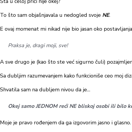
Šta u celoj priči nije okej?
To što sam objašnjavala u nedogled svoje
NE
.
E ovaj momenat mi nikad nije bio jasan oko postavljanja 
Praksa je, dragi moji, sve!
A sve drugo je (kao što ste već sigurno čuli) pozajmlj
Sa dubljim razumevanjem kako funkcioniše ceo moj dizaj
Shvatila sam na dubljem nivou da je…
Okej samo JEDNOM reći NE bliskoj osobi ili bilo 
Moje je pravo rođenjem da ga izgovorim jasno i glasno.