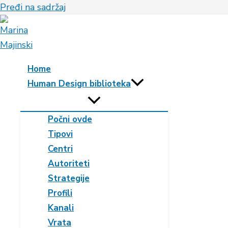
Pređi na sadržaj
Home
Human Design biblioteka
Počni ovde
Tipovi
Centri
Autoriteti
Strategije
Profili
Kanali
Vrata