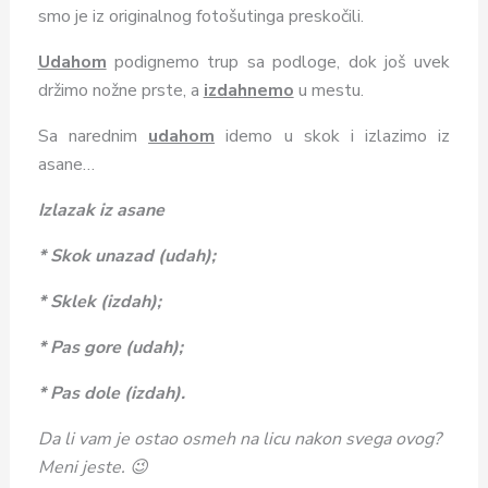
smo je iz originalnog fotošutinga preskočili.
Udahom
podignemo trup sa podloge, dok još uvek
držimo nožne prste, a
izdahnemo
u mestu.
Sa narednim
udahom
idemo u skok i izlazimo iz
asane…
Izlazak iz asane
* Skok unazad (udah);
* Sklek (izdah);
* Pas gore (udah);
* Pas dole (izdah).
Da li vam je ostao osmeh na licu nakon svega ovog?
Meni jeste. 😉