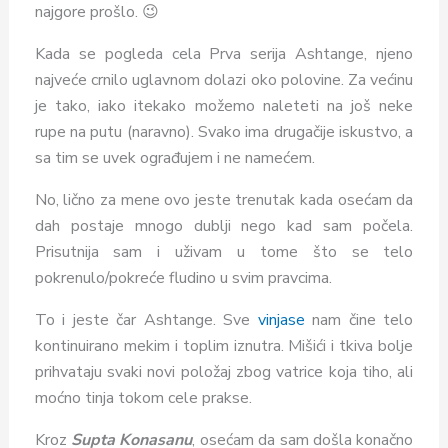
najgore prošlo. 😉
Kada se pogleda cela Prva serija Ashtange, njeno
najveće crnilo uglavnom dolazi oko polovine. Za većinu
je tako, iako itekako možemo naleteti na još neke
rupe na putu (naravno). Svako ima drugačije iskustvo, a
sa tim se uvek ograđujem i ne namećem.
No, lično za mene ovo jeste trenutak kada osećam da
dah postaje mnogo dublji nego kad sam počela.
Prisutnija sam i uživam u tome što se telo
pokrenulo/pokreće fludino u svim pravcima.
To i jeste čar Ashtange. Sve
vinjase
nam čine telo
kontinuirano mekim i toplim iznutra. Mišići i tkiva bolje
prihvataju svaki novi položaj zbog vatrice koja tiho, ali
moćno tinja tokom cele prakse.
Kroz
Supta Konasanu
, osećam da sam došla konačno