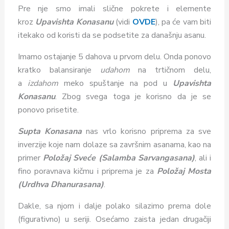
Pre nje smo imali slične pokrete i elemente
kroz
Upavishta Konasanu
(vidi
OVDE
), pa će vam biti
itekako od koristi da se podsetite za današnju asanu.
Imamo ostajanje 5 dahova u prvom delu. Onda ponovo
kratko balansiranje
udahom
na trtičnom delu,
a
izdahom
meko spuštanje na pod u
Upavishta
Konasanu
. Zbog svega toga je korisno da je se
ponovo prisetite.
Supta Konasana
nas vrlo korisno priprema za sve
inverzije koje nam dolaze sa završnim asanama, kao na
primer
Položaj Sveće (Salamba Sarvangasana)
, ali i
fino poravnava kičmu i priprema je za
Položaj Mosta
(Urdhva Dhanurasana)
.
Dakle, sa njom i dalje polako silazimo prema dole
(figurativno) u seriji. Osećamo zaista jedan drugačiji