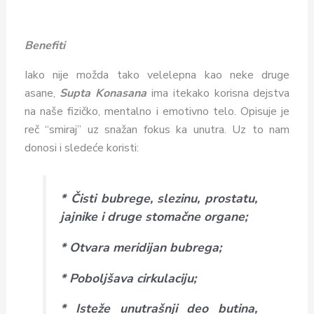
Benefiti
Iako nije možda tako velelepna kao neke druge
asane,
Supta Konasana
ima itekako korisna dejstva
na naše fizičko, mentalno i emotivno telo. Opisuje je
reč “smiraj” uz snažan fokus ka unutra. Uz to nam
donosi i sledeće koristi:
*
Čisti bubrege, slezinu, prostatu,
jajnike i druge stomačne organe;
*
Otvara meridijan bubrega;
*
Poboljšava cirkulaciju;
*
Isteže unutrašnji deo butina,