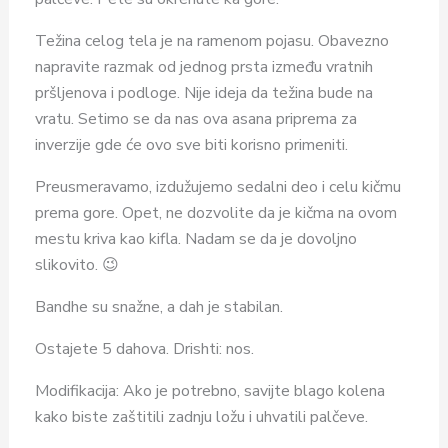
Težina celog tela je na ramenom pojasu. Obavezno
napravite razmak od jednog prsta između vratnih
pršljenova i podloge. Nije ideja da težina bude na
vratu. Setimo se da nas ova asana priprema za
inverzije gde će ovo sve biti korisno primeniti.
Preusmeravamo, izdužujemo sedalni deo i celu kičmu
prema gore. Opet, ne dozvolite da je kičma na ovom
mestu kriva kao kifla. Nadam se da je dovoljno
slikovito. 😉
Bandhe su snažne, a dah je stabilan.
Ostajete 5 dahova. Drishti: nos.
Modifikacija: Ako je potrebno, savijte blago kolena
kako biste zaštitili zadnju ložu i uhvatili palčeve.