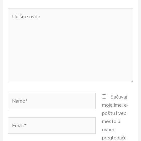
Upišite
ovde
Name*
Sačuvaj
moje ime, e-
poštu i veb
Email*
mesto u
ovom
pregledaču