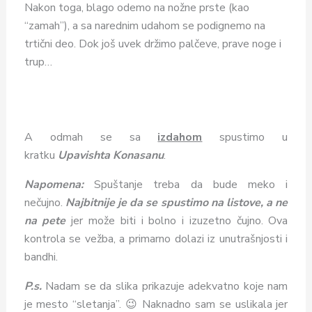
Nakon toga, blago odemo na nožne prste (kao
“zamah”), a sa narednim udahom se podignemo na
trtični deo. Dok još uvek držimo palčeve, prave noge i
trup…
A odmah se sa
izdahom
spustimo u
kratku
Upavishta Konasanu
.
Napomena:
Spuštanje treba da bude meko i
nečujno.
Najbitnije je da se spustimo na listove, a ne
na pete
jer može biti i bolno i izuzetno čujno. Ova
kontrola se vežba, a primarno dolazi iz unutrašnjosti i
bandhi.
P.s.
Nadam se da slika prikazuje adekvatno koje nam
je mesto “sletanja”. 😉 Naknadno sam se uslikala jer