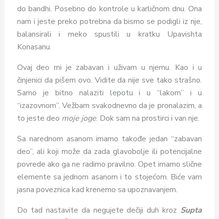
do bandhi. Posebno do kontrole u karličnom dnu. Ona
nam i jeste preko potrebna da bismo se podigli iz nje,
balansirali i meko spustili u kratku Upavishta
Konasanu.
Ovaj deo mi je zabavan i uživam u njemu. Kao i u
činjenici da pišem ovo. Vidite da nije sve tako strašno.
Samo je bitno nalaziti lepotu i u “lakom” i u
“izazovnom”. Vežbam svakodnevno da je pronalazim, a
to jeste deo
moje joge
. Dok sam na prostirci i van nje.
Sa narednom asanom imamo takođe jedan “zabavan
deo”, ali koji može da zada glavobolje ili potencijalne
povrede ako ga ne radimo pravilno. Opet imamo slične
elemente sa jednom asanom i to stojećom. Biće vam
jasna poveznica kad krenemo sa upoznavanjem.
Do tad nastavite da negujete dečiji duh kroz
Supta