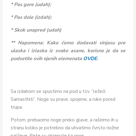
* Pas gore (udah);
* Pas dole (izdah);
*
Skok unapred (udah)
.
** Napomena: Kako ćemo dodavati vinjasu pre
ulaska i izlaska iz svake asane, korisno je da se
podsetite svih njenih elemenata
OVDE
.
Sa izdahom se spustimo na pod u tzv. “ležeći
Samasthiti”. Noge su prave, spojene, a ruke pored
trupa.
Potom, prebacimo noge preko glave, a raširimo ih u
stranu koliko je potrebno da uhvatimo čvrsto nožne
palčeve. Pete su okrenute ka gore.