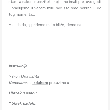
ritam, a nakon intenziteta koji smo imali pre, ovo godi.
Obrađujemo u većem miru sve što smo pokrenuli do
tog momenta…
A sada da joj priđemo malo bliže, idemo na…
Instrukcije
Nakon
Upavishta
Konasane
sa
izdahom
prelazimo
u…
Ulazak u asanu
* Sklek (izdah);