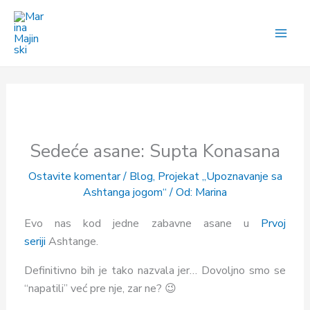
Pređi
na
sadržaj
Sedeće asane: Supta Konasana
Ostavite komentar
/
Blog
,
Projekat „Upoznavanje sa
Ashtanga jogom“
/ Od:
Marina
Evo nas kod jedne zabavne asane
u
Prvoj
seriji
Ashtange.
Definitivno bih je tako nazvala jer… Dovoljno smo se
“napatili” već pre nje, zar ne? 😉