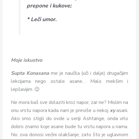
prepone i kukove;
*
Leči umor.
Moje iskustvo
Supta Konasana
me je naučila (uči i dalje) drugačijim
lekcijama nego ostale asane… Malo mekšim i
lepšavijim. 😉
Ne mora baš sve dolaziti kroz napor, zar ne? Mislim na
onu vrstu napora kada nam je previše u nekoj
xy
asani.
Ako smo stigli do ovde u seriji Ashtange, onda vrlo
dobro znamo koje asane bude tu vrstu napora u nama.
No, ova donosi većini olakšanje, zato što je uglavnom