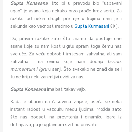
Supta Konasana
, što bi u prevodu bio “uspavani
ugao”,
je asana koja nekako
brz
o
pro
đe kroz seriju. Za
razliku od nekih drugih pre nje u kojima nam je i
sekunda kao večnost (recimo u
Supta Kurmasani
😉 ).
Da, pravim razlike zato što znamo da postoje one
asane koje su nam kost u grlu spram toga čemu nas
sve uče. Za veću dobrobit im jesam zahvalna, ali sam
zahvalna i na ovima koje nam dodaju
brzinu,
momentum i igru
u seriji. Što svakako ne znači da se i
tu ne kriju neki zanimljivi uvidi za nas.
Supta Konasana
ima baš takav vajb.
Kada je ubacim na časovima vinjase, oseća se neka
instant radost u vazduhu među ljudima. Možda zato
što nas podseti na prevrtanja i dinamiku igara iz
detinjstva, pa je uglavnom svi fino prihvate.