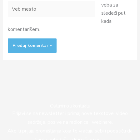
Veb
veba za
mesto
sledeći put
kada
komentarišem.
Ostanimo u kontaktu
Prijavi se na newsletter i primaj nove tekstove, video
sadržaje, pozive na radionice i webinare.
Ako ti prijaju promišljanja koja te vraćaju sebi i podstiču da
život sagledaš iz drugačijeg ugla,