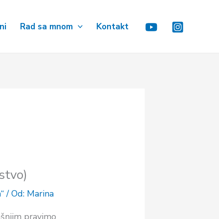
ni
Rad sa mnom
Kontakt
stvo)
“
/ Od:
Marina
ašnjim pravimo