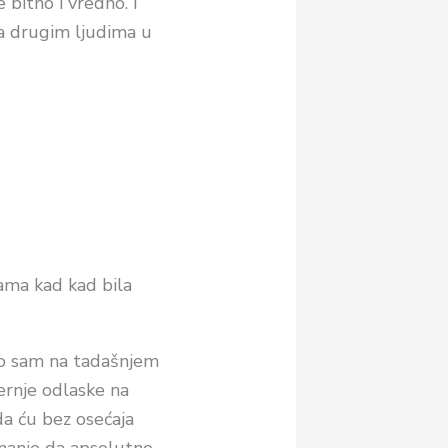
 bitno i vredno. I
sa drugim ljudima u
ama kad kad bila
ko sam na tadašnjem
ernje odlaske na
da ću bez osećaja