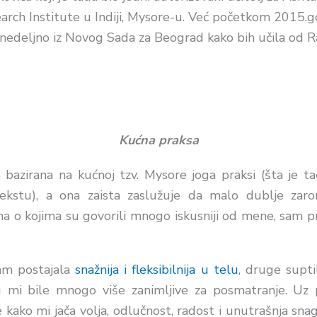
arch Institute
u Indiji, Mysore-u. Već početkom 2015.
edeljno iz Novog Sada za Beograd kako bih učila od Ran
Kućna praksa
 bazirana na kućnoj
tzv.
Mysore
joga
praksi (
šta je t
kstu), a ona zaista zaslužuje da malo dublje zar
ma o kojima su govorili mnogo iskusniji od mene, sam pr
am postajala
snažnija i fleksibilnija u telu
, druge supti
u mi bile mnogo više zanimljive za posmatranje. Uz 
 kako mi jača volja, odlučnost, radost i unutrašnja sna