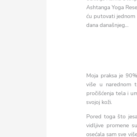
Ashtanga Yoga
Rese
ću putovati jednom n
dana današnjeg…
Moja praksa je 90%
više
u narednom te
pročišćenja tela i u
svojoj koži.
Pored toga što jes
vidljive promene s
osećala sam sve više