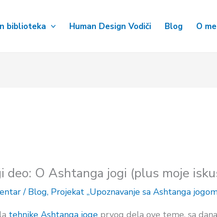
 biblioteka
Human Design Vodiči
Blog
O me
i deo: O Ashtanga jogi (plus moje isku
entar
/
Blog
,
Projekat „Upoznavanje sa Ashtanga jogom
ela
tehnike Ashtanga joge
prvog dela ove teme, sa dan