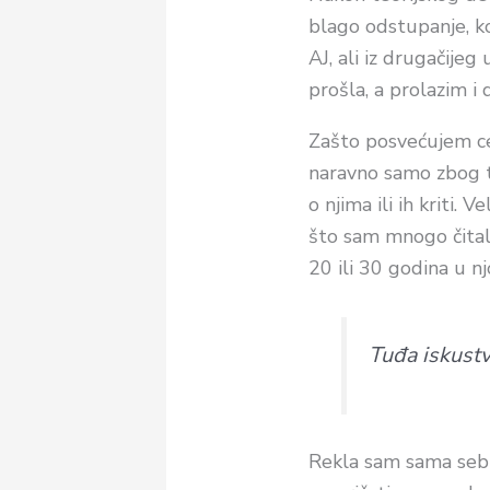
blago odstupanje, ko
AJ, ali iz drugačijeg
prošla, a prolazim i 
Zašto posvećujem ceo
naravno samo zbog to
o njima ili ih kriti.
što sam mnogo čital
20 ili 30 godina u njo
Tuđa iskustv
Rekla sam sama sebi