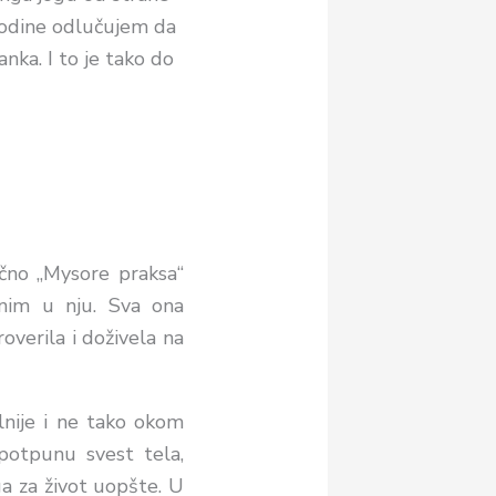
godine odlučujem da
ka. I to je tako do
ačno „Mysore praksa“
onim u nju. Sva ona
overila i doživela na
lnije i ne tako okom
potpunu svest tela,
ga za život uopšte. U