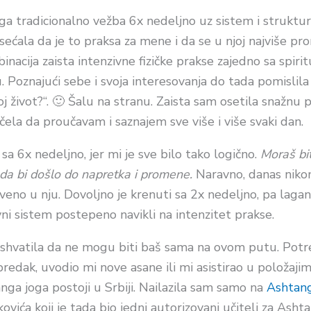
ga tradicionalno vežba 6x nedeljno uz sistem i struktu
osećala da je
to
praksa za mene i da se u njoj najviše p
nacija zaista intenzivne fizičke prakse zajedno sa spirit
u. Poznajući sebe i svoja
interesovanja
do tada pomislila 
oj život?“. 🙂 Šalu na stranu. Zaista sam osetila snažnu
čela da proučavam i saznajem sve više i više svaki dan.
 6x nedeljno, jer mi je sve bilo tako logično.
Moraš bi
da bi došlo do napretka
i
promene.
Naravno, danas niko
veno u nju. Dovoljno je krenuti sa 2x
nedeljno
, pa laga
vni sistem postepeno navik
li
na intenzitet prakse.
shvatila da ne mogu biti baš sama na ovom putu. Potre
apredak, uvodio mi nove asane ili mi asistirao u položaj
ga joga postoji u Srbiji. Nailazila sam samo na
Ashtan
kovića koji je tada bio jedni autorizovani učitelj za Ash