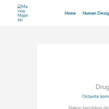
Pređi
na
Home
Human Design
sadržaj
Drug
Ostavite kom
Nakon teorijskog d