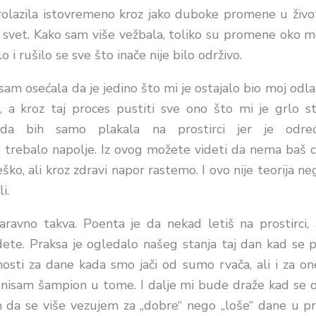
olazila istovremeno kroz jako duboke promene u život
 svet. Kako sam više vežbala, toliko su promene oko me
 i rušilo se sve što inače nije bilo održivo.
m osećala da je jedino što mi je ostajalo bio moj odl
se, a kroz taj proces pustiti sve ono što mi je grlo 
 da bih samo plakala na prostirci jer je odre
 trebalo napolje. Iz ovog možete videti da nema baš cv
eško, ali kroz zdravi napor rastemo. I ovo nije teorija ne
i.
aravno takva. Poenta je da nekad letiš na prostirci
ete. Praksa je ogledalo našeg stanja taj dan kad se po
nosti za dane kada smo jači od sumo
rvača
, ali i za o
 nisam šampion u tome. I dalje mi bude draže kad se 
em da se više vezujem za „dobre“ nego „loše“ dane u pr