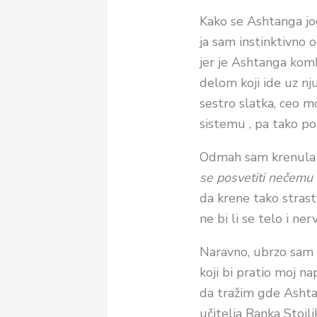
Kako se Ashtanga jo
ja sam instinktivno 
jer je Ashtanga kombi
delom koji ide uz nj
sestro slatka, ceo m
sistemu , pa tako po
Odmah sam krenula sa
se posvetiti nečemu 
da krene tako strast
ne bi li se
telo i ner
Naravno, ubrzo sam 
koji bi pratio moj n
da tražim gde Ashtan
učitelja Ranka Stoilj