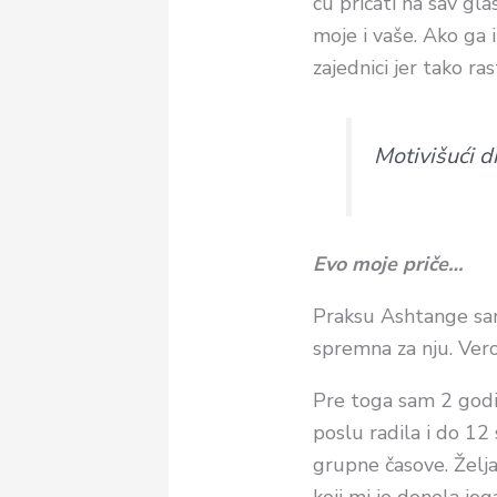
cu pričati na sav gla
moje i vaše. Ako ga 
zajednici jer tako ra
Motivišući 
Evo moje priče…
Praksu Ashtange sam
spremna za nju. Ve
Pre toga sam 2 godi
poslu radila i do 12
grupne časove. Želja