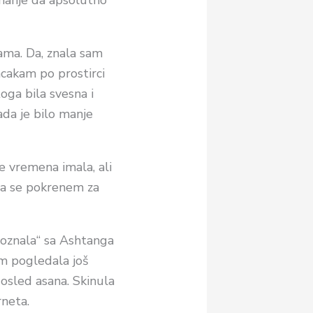
aznanje da apsolutno
ama. Da, znala sam
acakam po prostirci
ga bila svesna i
da je bilo manje
e vremena imala, ali
 da se pokrenem za
oznala“ sa Ashtanga
am pogledala još
dosled asana. Skinula
rneta.