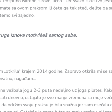
s. Potpuno iskreno, sirovo, lično… Jer svako iskustvo jeste
imate sa ovom praksom ili ćete ga tek steći, delite ga 
stemo svi zajedno.
druge iznova motivišeš samog sebe.
 „otkrila“ krajem 2014.godine. Zapravo otkrila mi se s
rovatno, nagađam…
ne vežbala jogu 2-3 puta nedeljno uz joga pilates. Ka
 sati dnevno, ostajalo je sve manje vremena za moje več
 da održim svoju praksu je bila snažna jer sam osećala 