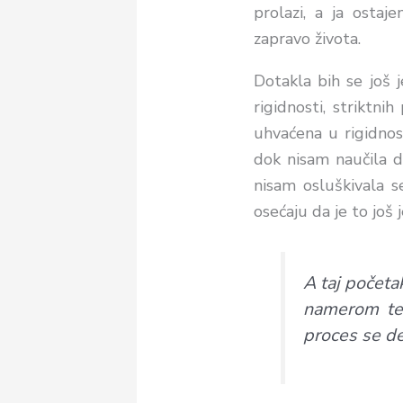
prolazi, a ja osta
zapravo života.
Dotakla bih se još
rigidnosti,
striktnih
p
uhvaćena u rigidnost
dok nisam naučila d
nisam osluškivala s
osećaju da je to još
A taj početak
namerom tež
proces se d