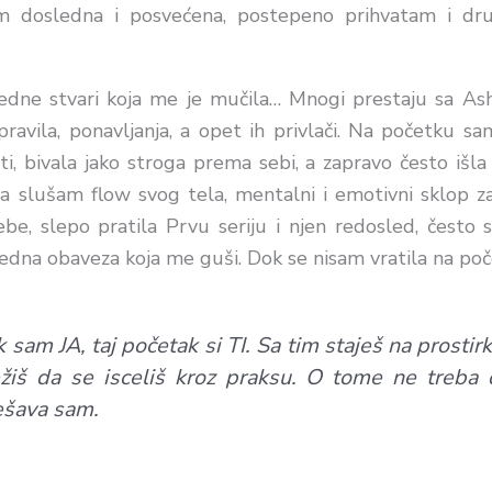
jem dosledna i posvećena, postepeno prihvatam i dr
 jedne stvari koja me je mučila… Mnogi prestaju sa A
ravila, ponavljanja, a opet ih privlači. Na početku s
i, bivala jako stroga prema sebi, a zapravo često išla
a slušam flow svog tela, mentalni i emotivni sklop z
ebe, slepo pratila Prvu seriju i njen redosled, često
 jedna obaveza koja me guši. Dok se nisam vratila na poč
 sam JA, taj početak si TI. Sa tim staješ na prostir
iš da se isceliš kroz praksu. O tome ne treba d
ešava sam.