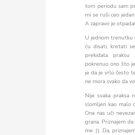
tom periodu sam pr
mi se ruši ceo jedan
A zapravo je otpadalo
U jednom trenutku sa
ću disati, kretati 
prekidala praksu
pokrenuo
ono
što je
je da je vrlo često t
ne mora svako da vol
Nije svaka praksa n
slomljen kao malo d
Ona nas uči neveza
grana. Priznajem da
me :)). Da, priznaj