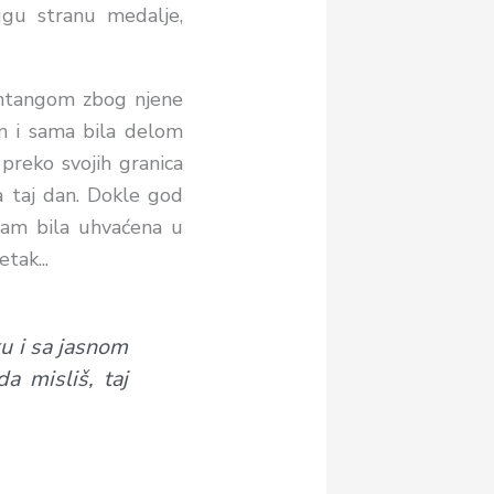
ugu stranu medalje,
shtangom zbog njene
am i sama bila delom
 preko svojih granica
a taj dan. Dokle god
 sam bila uhvaćena u
etak.
..
ku i sa jasnom
a misliš, taj