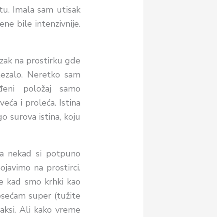
u. Imala sam utisak
ne bile intenzivnije.
azak na prostirku gde
stezalo. Neretko sam
đeni položaj samo
eća i proleća. Istina
go surova istina
, koju
, a nekad si potpuno
javimo na prostirci.
ne kad s
mo
krhki kao
osećam super (tužite
aksi. Ali kako vreme