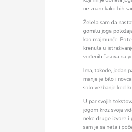
koji mi je donela jo
ne znam kako bih sam
Želela sam da nasta
gomilu joga položaja
kao majmunče. Poten
krenula u istraživa
vođenih časova na you
Ima, takođe, jedan 
manje je bilo i novc
solo vežbanje kod k
U par svojih teksto
jogom kroz svoja vi
neke druge izvore i 
sam je sa neta i poč