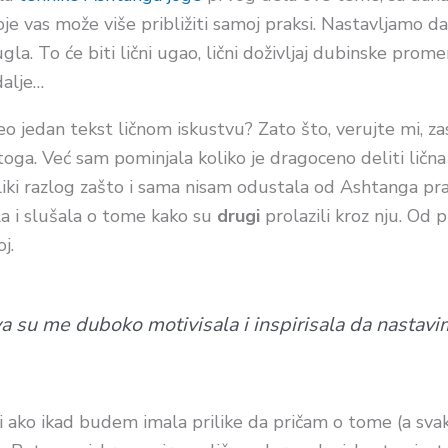
je vas može više približiti samoj praksi. Nastavljamo 
 ugla. To će biti lični ugao, lični doživljaj dubinske pro
dalje…
 jedan tekst ličnom iskustvu? Zato što, verujte mi, zasl
ga. Već sam pominjala koliko je dragoceno deliti lična 
 Veliki razlog zašto i sama nisam odustala od Ashtanga p
a i slušala o tome kako su
drugi
prolazili kroz nju. Od p
j.
a su me duboko motivisala i inspirisala da nastavim
 ako ikad budem imala prilike da pričam o tome (a sva