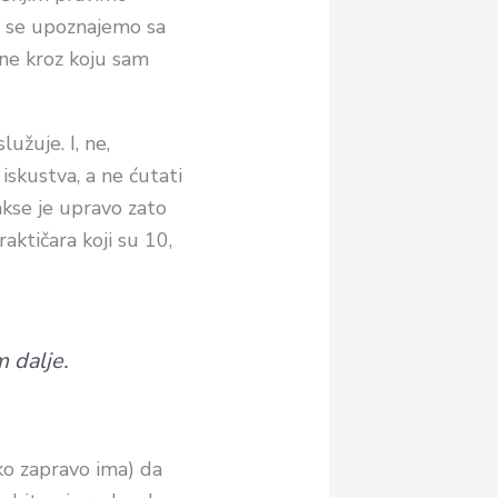
da se upoznajemo sa
mene kroz koju sam
užuje. I, ne,
iskustva, a ne ćutati
rakse je upravo zato
raktičara koji su 10,
 dalje.
ko zapravo ima) da