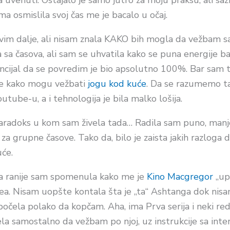
ga uvenuti. Ostajalo je samo jutro za moju praksu, ali s
a osmislila svoj čas me je bacalo u očaj.
vim dalje, ali nisam znala KAKO bih mogla da vežbam s
 sa časova, ali sam se uhvatila kako se puna energije b
cijal da se povredim je
bio
apsolutno 100%. Bar sam to
nje kako mogu vežbati
jogu kod kuće
. Da se razumemo ta
tube-u, a i tehnologija je bila malko lošija.
paradoks u kom sam živela tada… Radila sam puno, manj
a za grupne časove. Tako da, bilo je zaista jakih razloga
uće.
va ranije sam spomenula kako me je
Kino Macgregor
„up
dea. Nisam uopšte kontala šta je „ta“ Ashtanga dok nis
počela polako da kopčam. Aha, ima Prva serija i neki re
ela samostalno da vežbam po njoj, uz instrukcije sa inte