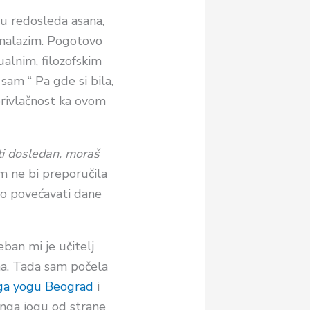
ru redosleda asana,
ronalazim. Pogotovo
ualnim, filozofskim
sam “ Pa gde si bila,
 privlačnost ka ovom
ti dosledan, moraš
m ne bi preporučila
no povećavati dane
ban mi je učitelj
ima. Tada sam počela
ga yogu Beograd
i
tanga jogu od strane