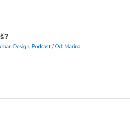
iš?
man Design
,
Podcast
/ Od:
Marina