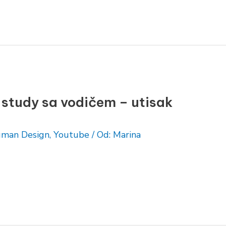
 study sa vodičem – utisak
man Design
,
Youtube
/ Od:
Marina