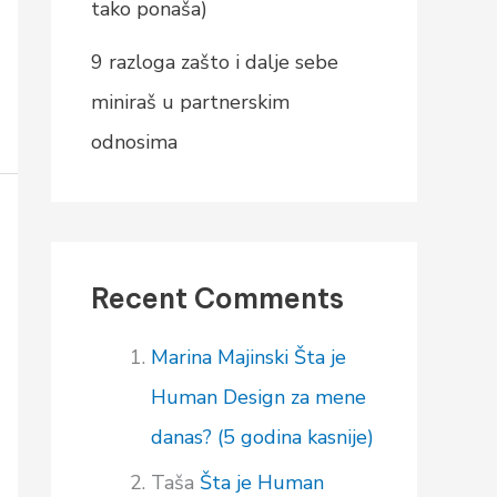
tako ponaša)
9 razloga zašto i dalje sebe
miniraš u partnerskim
odnosima
Recent Comments
Marina Majinski
Šta je
Human Design za mene
danas? (5 godina kasnije)
Taša
Šta je Human