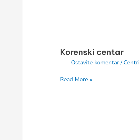
(Matea)
Korenski
centar
Korenski centar
Ostavite komentar
/
Centri
Read More »