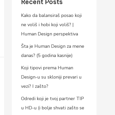
Recent Posts
Kako da balansiraš posao koji
ne voliš i hobi koji voliš? |
Human Design perspektiva
Šta je Human Design za mene
danas? (5 godina kasnije)
Koji tipovi prema Human
Design-u su skloniji prevari u
vezi? I zašto?
Odredi koji je tvoj partner TIP
u HD-u (i bolje shvati zašto se