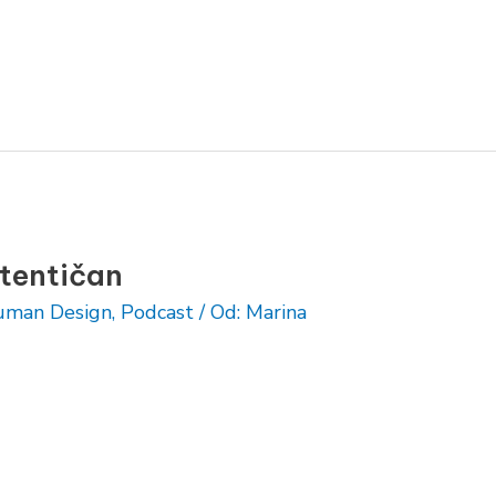
utentičan
man Design
,
Podcast
/ Od:
Marina