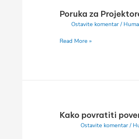
Poruka za Projektor
Poruka
za
Ostavite komentar
/
Huma
Projektore:
dozvola
Read More »
za
odmor
Kako povratiti pover
Kako
povratiti
Ostavite komentar
/
Hu
poverenje