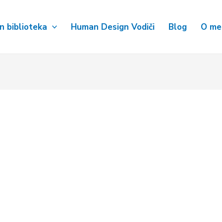
 biblioteka
Human Design Vodiči
Blog
O me