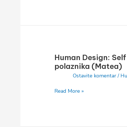
Human Design: Self
Human
Design:
polaznika (Matea)
Self
Ostavite komentar
/
Hu
study
sa
Read More »
vodičem
–
utisak
polaznika