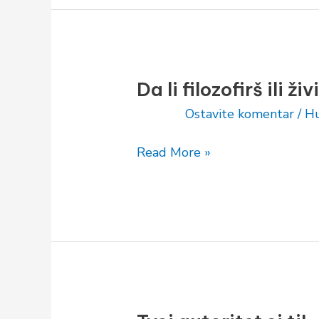
Da li filozofirš ili živ
Da
li
Ostavite komentar
/
Hu
filozofirš
ili
Read More »
živiš?