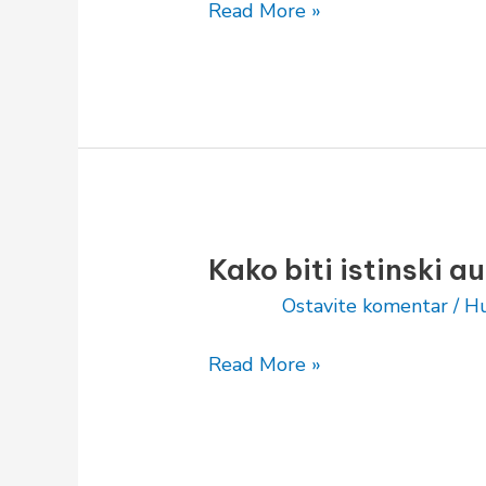
u
Read More »
sebe
i
život?
Kako biti istinski a
Kako
biti
Ostavite komentar
/
Hu
istinski
autentičan
Read More »