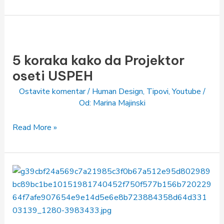
5
koraka
5 koraka kako da Projektor
kako
da
oseti USPEH
Projektor
Ostavite komentar
/
Human Design
,
Tipovi
,
Youtube
/
oseti
Od:
Marina Majinski
USPEH
Read More »
Da
li
je
okej
kopirati