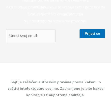
sadržaje, pozive na radionice i webinare.
Ako ti prijaju promišljanja koja te vraćaju sebi i podstiču da
život sagledaš iz drugačijeg ugla,
biće mi drago da ostanemo povezani.
Sajt je zaštićen autorskim pravima prema Zakonu o
zaštiti intelektualne svojine. Zabranjeno je bilo kakvo
kopiranje i zloupotreba sadržaja.