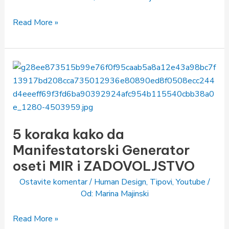
Read More »
5
koraka
kako
da
Manifestatorski
5 koraka kako da
Generator
oseti
Manifestatorski Generator
MIR
oseti MIR i ZADOVOLJSTVO
i
Ostavite komentar
/
Human Design
,
Tipovi
,
Youtube
/
ZADOVOLJSTVO
Od:
Marina Majinski
Read More »