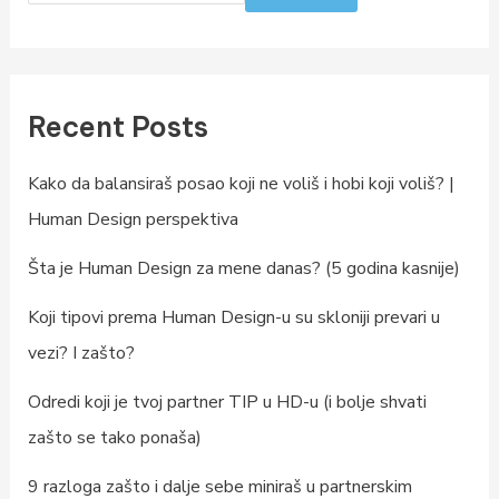
Recent Posts
Kako da balansiraš posao koji ne voliš i hobi koji voliš? |
Human Design perspektiva
Šta je Human Design za mene danas? (5 godina kasnije)
Koji tipovi prema Human Design-u su skloniji prevari u
vezi? I zašto?
Odredi koji je tvoj partner TIP u HD-u (i bolje shvati
zašto se tako ponaša)
9 razloga zašto i dalje sebe miniraš u partnerskim