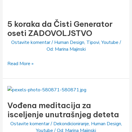
5
koraka
5 koraka da Čisti Generator
da
Čisti
oseti ZADOVOLJSTVO
Generator
Ostavite komentar
/
Human Design
,
Tipovi
,
Youtube
/
oseti
Od:
Marina Majinski
ZADOVOLJSTVO
Read More »
Vođena
meditacija
Vođena meditacija za
za
isceljenje
isceljenje unutrašnjeg deteta
unutrašnjeg
Ostavite komentar
/
Dekondicioniranje
,
Human Design
,
deteta
Youtube
/ Od:
Marina Majinski