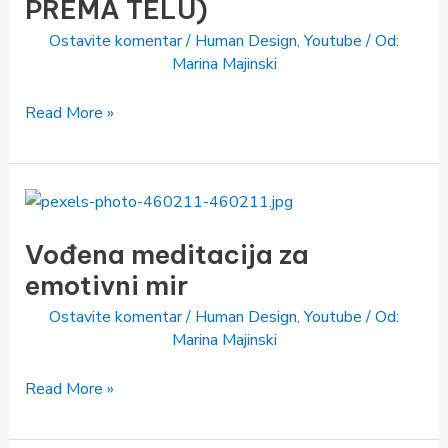
PREMA TELU)
PREMA
Ostavite komentar
/
Human Design
,
Youtube
/ Od:
TELU)
Marina Majinski
Read More »
Vođena
meditacija
Vođena meditacija za
za
emotivni
emotivni mir
mir
Ostavite komentar
/
Human Design
,
Youtube
/ Od:
Marina Majinski
Read More »