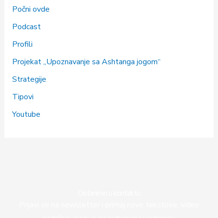
Počni ovde
Podcast
Profili
Projekat „Upoznavanje sa Ashtanga jogom“
Strategije
Tipovi
Youtube
Ostanimo u kontaktu
Prijavi se na newsletter i primaj nove tekstove, video