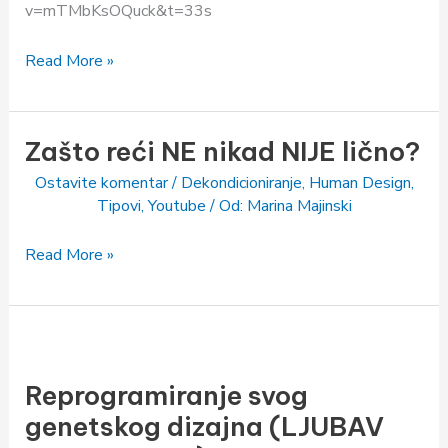
v=mTMbKsOQuck&t=33s
Design)
Read More »
Zašto reći NE nikad NIJE lično?
Zašto
reći
Ostavite komentar
/
Dekondicioniranje
,
Human Design
,
NE
Tipovi
,
Youtube
/ Od:
Marina Majinski
nikad
NIJE
Read More »
lično?
Reprogramiranje
svog
Reprogramiranje svog
genetskog
dizajna
genetskog dizajna (LJUBAV
(LJUBAV