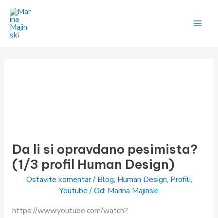
Pređi
na
sadržaj
Da
li
Da li si opravdano pesimista?
si
opravdano
(1/3 profil Human Design)
pesimista?
Ostavite komentar
/
Blog
,
Human Design
,
Profili
,
(1/3
Youtube
/ Od:
Marina Majinski
profil
https://www.youtube.com/watch?
Human