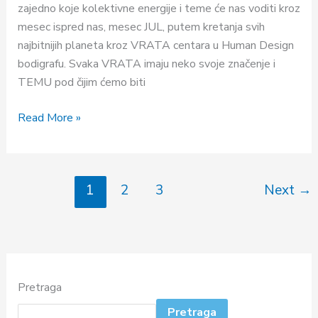
2024.
zajedno koje kolektivne energije i teme će nas voditi kroz
mesec ispred nas, mesec JUL, putem kretanja svih
najbitnijih planeta kroz VRATA centara u Human Design
bodigrafu. Svaka VRATA imaju neko svoje značenje i
TEMU pod čijim ćemo biti
Read More »
1
2
3
Next
→
Pretraga
Pretraga