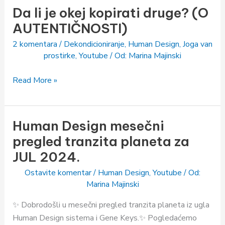
Da li je okej kopirati druge? (O
druge?
(O
AUTENTIČNOSTI)
AUTENTIČNOSTI)
2 komentara
/
Dekondicioniranje
,
Human Design
,
Joga van
prostirke
,
Youtube
/ Od:
Marina Majinski
Read More »
Human Design mesečni
Human
Design
pregled tranzita planeta za
mesečni
JUL 2024.
pregled
Ostavite komentar
/
Human Design
,
Youtube
/ Od:
tranzita
Marina Majinski
planeta
za
✨ Dobrodošli u mesečni pregled tranzita planeta iz ugla
JUL
Human Design sistema i Gene Keys.✨ Pogledaćemo