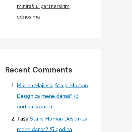
miniraš u partnerskim
odnosima
Recent Comments
Marina Majinski
Šta je Human
Design za mene danas? (5
godina kasnije)
Taša
Šta je Human Design za
mene danas? (5 godina