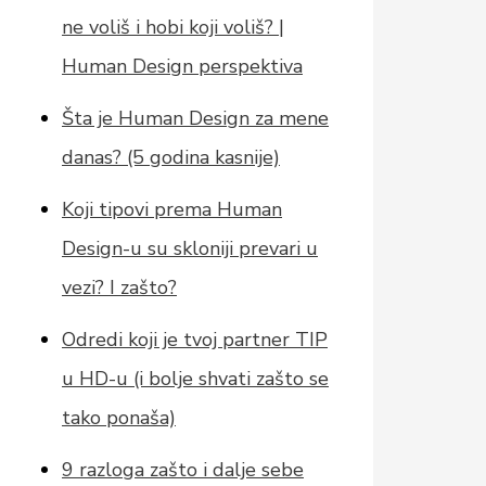
ne voliš i hobi koji voliš? |
Human Design perspektiva
Šta je Human Design za mene
danas? (5 godina kasnije)
Koji tipovi prema Human
Design-u su skloniji prevari u
vezi? I zašto?
Odredi koji je tvoj partner TIP
u HD-u (i bolje shvati zašto se
tako ponaša)
9 razloga zašto i dalje sebe