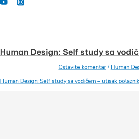
Human Design: Self study sa vodi
Ostavite komentar
/
Human Des
Human Design: Self study sa vodičem – utisak polazni