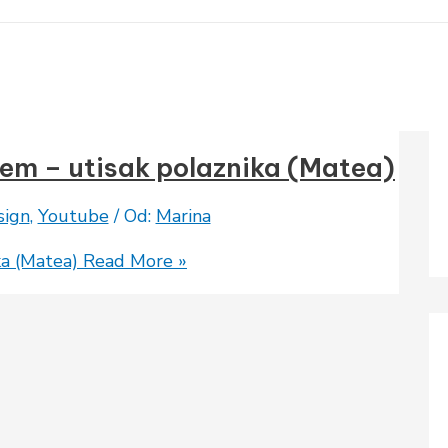
čem – utisak polaznika (Matea)
ign
,
Youtube
/ Od:
Marina
ka (Matea)
Read More »