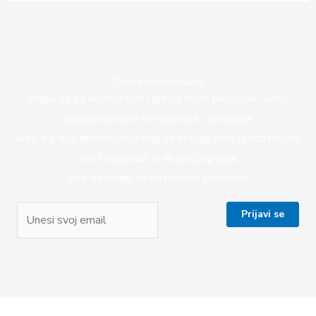
Ostanimo u kontaktu
Prijavi se na newsletter i primaj nove tekstove, video
sadržaje, pozive na radionice i webinare.
Ako ti prijaju promišljanja koja te vraćaju sebi i podstiču da
život sagledaš iz drugačijeg ugla,
biće mi drago da ostanemo povezani.