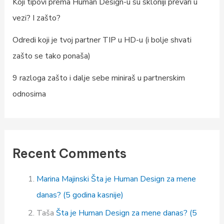
Koji tipovi prema Human Design-u su skloniji prevari u
vezi? I zašto?
Odredi koji je tvoj partner TIP u HD-u (i bolje shvati
zašto se tako ponaša)
9 razloga zašto i dalje sebe miniraš u partnerskim
odnosima
Recent Comments
Marina Majinski
Šta je Human Design za mene
danas? (5 godina kasnije)
Taša
Šta je Human Design za mene danas? (5