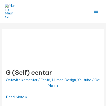
Pređi
na
sadržaj
G
(Self)
G (Self) centar
centar
Ostavite komentar
/
Centri
,
Human Design
,
Youtube
/ Od:
Marina
Read More »