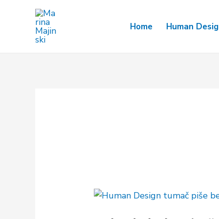
Pređi
na
Home
Human Design
sadržaj
Kako
da