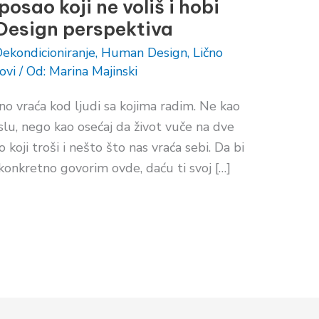
osao koji ne voliš i hobi
 Design perspektiva
ekondicioniranje
,
Human Design
,
Lično
ovi
/ Od:
Marina Majinski
o vraća kod ljudi sa kojima radim. Ne kao
lu, nego kao osećaj da život vuče na dve
 koji troši i nešto što nas vraća sebi. Da bi
nkretno govorim ovde, daću ti svoj […]