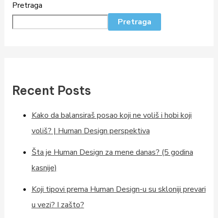
Pretraga
Pretraga
Recent Posts
Kako da balansiraš posao koji ne voliš i hobi koji
voliš? | Human Design perspektiva
Šta je Human Design za mene danas? (5 godina
kasnije)
Koji tipovi prema Human Design-u su skloniji prevari
u vezi? I zašto?