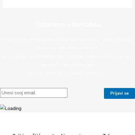
Ostanimo u kontaktu
Prijavi se na newsletter i primaj nove tekstove, video sadržaje,
pozive na radionice i webinare.
Ako ti prijaju promišljanja koja te vraćaju sebi i podstiču da život
sagledaš iz drugačijeg ugla,
biće mi drago da ostanemo povezani.