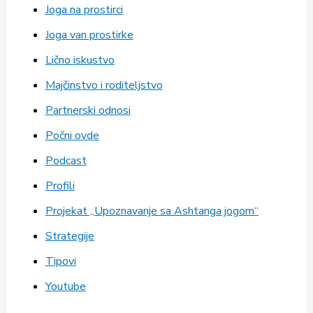
Joga na prostirci
Joga van prostirke
Lično iskustvo
Majčinstvo i roditeljstvo
Partnerski odnosi
Počni ovde
Podcast
Profili
Projekat „Upoznavanje sa Ashtanga jogom“
Strategije
Tipovi
Youtube