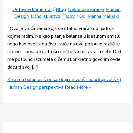
Ostavite komentar
/
Blog
,
Dekondicioniranje
,
Human
Design
,
Lično iskustvo
,
Tipovi
/ Od:
Marina Majinski
Ovo je vruća tema koja se stalno vraća kod ljudi sa
kojima radim. Ne kao pitanje balansa u idealnom smislu,
nego kao osećaj da život vuče na dve potpuno različite
strane – posao koji troši i nešto što nas vraća sebi. Da bi
me potpuno razumela o čemu konkretno govorim ovde,
daću ti svoj […]
Kako da balansiraš posao koji ne voliš i hobi koji voliš? |
Human Design perspektiva
Read More »