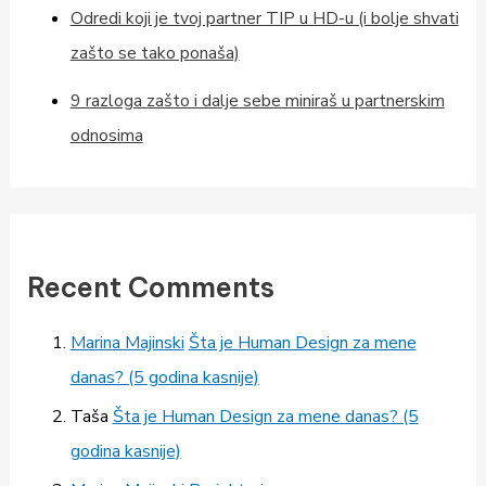
Odredi koji je tvoj partner TIP u HD-u (i bolje shvati
zašto se tako ponaša)
9 razloga zašto i dalje sebe miniraš u partnerskim
odnosima
Recent Comments
Marina Majinski
Šta je Human Design za mene
danas? (5 godina kasnije)
Taša
Šta je Human Design za mene danas? (5
godina kasnije)