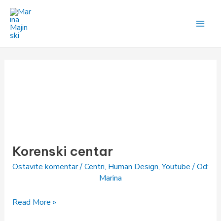
Pređi
na
sadržaj
Korenski
centar
Korenski centar
Ostavite komentar
/
Centri
,
Human Design
,
Youtube
/ Od:
Marina
Read More »