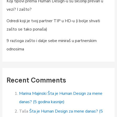
Koji tipovi prema Human Design-u su skloniji prevari u
vezi? I zašto?
Odredi koji je tvoj partner TIP u HD-u (i bolje shvati
zašto se tako ponaša)
9 razloga zašto i dalje sebe miniraš u partnerskim
odnosima
Recent Comments
Marina Majinski
Šta je Human Design za mene
danas? (5 godina kasnije)
Taša
Šta je Human Design za mene danas? (5