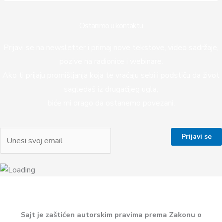
Ostanimo u kontaktu
Prijavi se na newsletter i primaj nove tekstove, video sadržaje,
pozive na radionice i webinare.
Ako ti prijaju promišljanja koja te vraćaju sebi i podstiču da život
sagledaš iz drugačijeg ugla,
biće mi drago da ostanemo povezani.
Sajt je zaštićen autorskim pravima prema Zakonu o