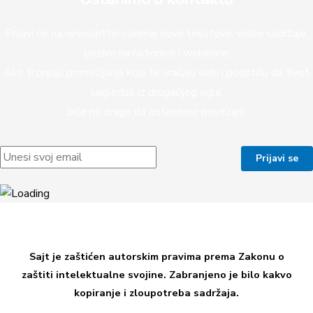
Prijavi se na newsletter i primaj nove tekstove, video sadržaje,
pozive na radionice i webinare.
Ako ti prijaju promišljanja koja te vraćaju sebi i podstiču da život
sagledaš iz drugačijeg ugla,
biće mi drago da ostanemo povezani.
Sajt je zaštićen autorskim pravima prema Zakonu o
zaštiti intelektualne svojine. Zabranjeno je bilo kakvo
kopiranje i zloupotreba sadržaja.