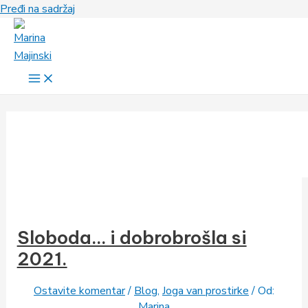
Pređi na sadržaj
Sloboda… i dobrobrošla si
2021.
Ostavite komentar
/
Blog
,
Joga van prostirke
/ Od:
Marina