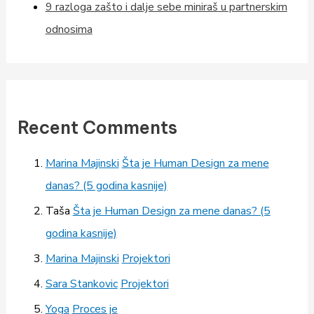
9 razloga zašto i dalje sebe miniraš u partnerskim
odnosima
Recent Comments
Marina Majinski
Šta je Human Design za mene
danas? (5 godina kasnije)
Taša
Šta je Human Design za mene danas? (5
godina kasnije)
Marina Majinski
Projektori
Sara Stankovic
Projektori
Yoga
Proces je