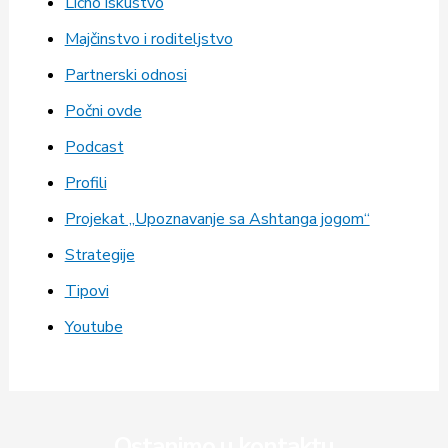
Lično iskustvo
Majčinstvo i roditeljstvo
Partnerski odnosi
Počni ovde
Podcast
Profili
Projekat „Upoznavanje sa Ashtanga jogom“
Strategije
Tipovi
Youtube
Ostanimo u kontaktu