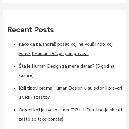
Recent Posts
Kako da balansiraš posao koji ne voliš i hobi koji
voliš? | Human Design perspektiva
Šta je Human Design za mene danas? (5 godina
kasnije)
Koji tipovi prema Human Design-u su skloniji prevari
u vezi? I zašto?
Odredi koji je tvoj partner TIP u HD-u (i bolje shvati
zašto se tako ponaša)