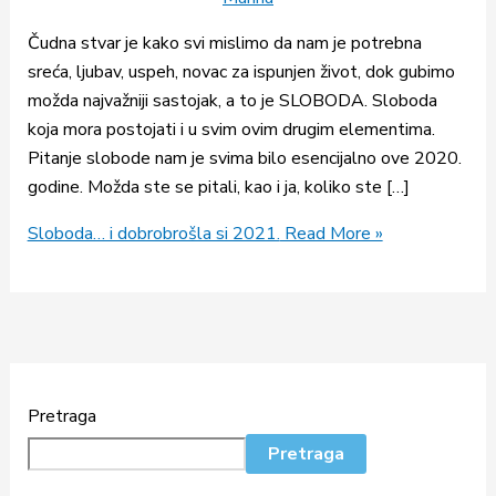
Čudna stvar je kako svi mislimo da nam je potrebna
sreća, ljubav, uspeh, novac za ispunjen život, dok gubimo
možda najvažniji sastojak, a to je SLOBODA. Sloboda
koja mora postojati i u svim ovim drugim elementima.
Pitanje slobode nam je svima bilo esencijalno ove 2020.
godine. Možda ste se pitali, kao i ja, koliko ste […]
Sloboda… i dobrobrošla si 2021.
Read More »
Pretraga
Pretraga