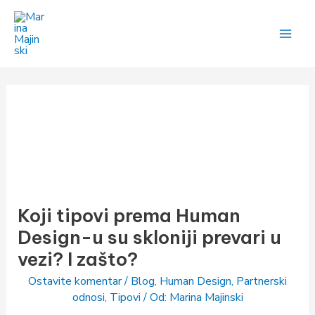
Pređi
na
sadržaj
Koji
tipovi
Koji tipovi prema Human
prema
Human
Design-u su skloniji prevari u
Design-
vezi? I zašto?
u
Ostavite komentar
/
Blog
,
Human Design
,
Partnerski
su
odnosi
,
Tipovi
/ Od:
Marina Majinski
skloniji