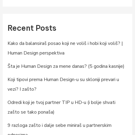
Recent Posts
Kako da balansiraš posao koji ne voliš i hobi koji voliš? |
Human Design perspektiva
Šta je Human Design za mene danas? (5 godina kasnije)
Koji tipovi prema Human Design-u su skloniji prevari u
vezi? I zašto?
Odredi koji je tvoj partner TIP u HD-u (i bolje shvati
zašto se tako ponaša)
9 razloga zašto i dalje sebe miniraš u partnerskim