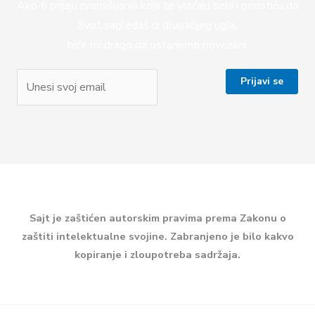
Ako ti prijaju promišljanja koja te vraćaju sebi i podstiču da
život sagledaš iz drugačijeg ugla,
biće mi drago da ostanemo povezani.
Sajt je zaštićen autorskim pravima prema Zakonu o
zaštiti intelektualne svojine. Zabranjeno je bilo kakvo
kopiranje i zloupotreba sadržaja.