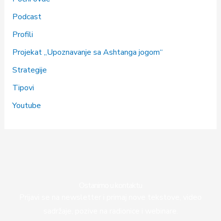
Podcast
Profili
Projekat „Upoznavanje sa Ashtanga jogom“
Strategije
Tipovi
Youtube
Ostanimo u kontaktu
Prijavi se na newsletter i primaj nove tekstove, video
sadržaje, pozive na radionice i webinare.