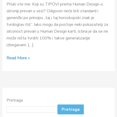
prevari
Pitali ste me: Koji su TIPOVI prema Human Design-u
u
skloniji prevari u vezi? Odgovor neće biti standard i
vezi?
generički po principu „taj i taj horoskopski znak je
I
tvrdoglav itd.“. Iako mogu da postoje neki pokazatelji za
zašto?
sklonost prevari u Human Design karti, istina je da se ne
može ništa tvrditi 100% i takve generalizacije
izbegavam. […]
Read More »
Pretraga
Pretraga