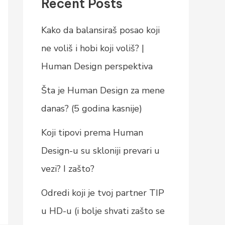
Recent Posts
Kako da balansiraš posao koji
ne voliš i hobi koji voliš? |
Human Design perspektiva
Šta je Human Design za mene
danas? (5 godina kasnije)
Koji tipovi prema Human
Design-u su skloniji prevari u
vezi? I zašto?
Odredi koji je tvoj partner TIP
u HD-u (i bolje shvati zašto se