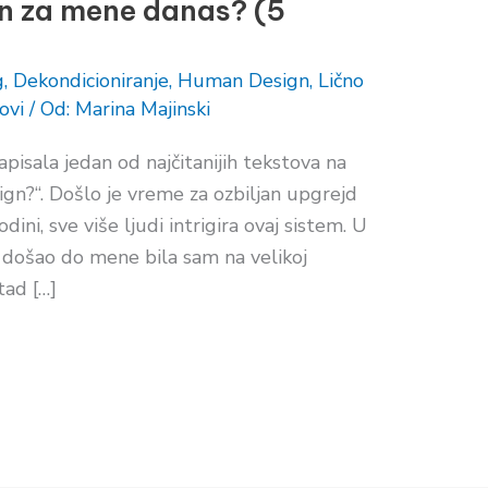
n za mene danas? (5
g
,
Dekondicioniranje
,
Human Design
,
Lično
ovi
/ Od:
Marina Majinski
pisala jedan od najčitanijih tekstova na
n?“. Došlo je vreme za ozbiljan upgrejd
ni, sve više ljudi intrigira ovaj sistem. U
došao do mene bila sam na velikoj
tad […]