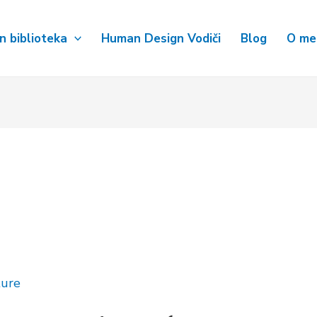
 biblioteka
Human Design Vodiči
Blog
O me