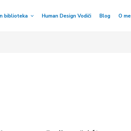
 biblioteka
Human Design Vodiči
Blog
O me