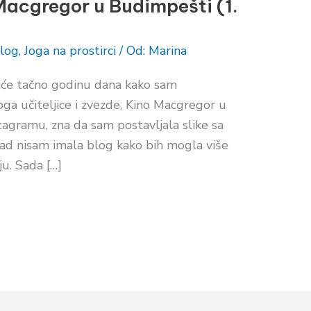
Macgregor u Budimpešti (1.
log
,
Joga na prostirci
/ Od:
Marina
e tačno godinu dana kako sam
oga učiteljice i zvezde, Kino Macgregor u
tagramu, zna da sam postavljala slike sa
tad nisam imala blog kako bih mogla više
ju. Sada […]