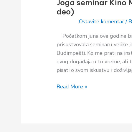
Joga seminar Kino 
Kino
deo)
Macgregor
u
Ostavite komentar
/
B
Budimpešti
Početkom juna ove godine bić
(1.
prisustvovala seminaru velike j
deo)
Budimpešti. Ko me prati na ins
ovog događaja u to vreme, ali 
pisati o svom iskustvu i doživlja
Read More »