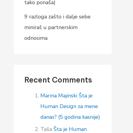
tako ponaša)
9 razloga zašto i dalje sebe
miniraš u partnerskim
odnosima
Recent Comments
Marina Majinski
Šta je
Human Design za mene
danas? (5 godina kasnije)
Taša
Šta je Human