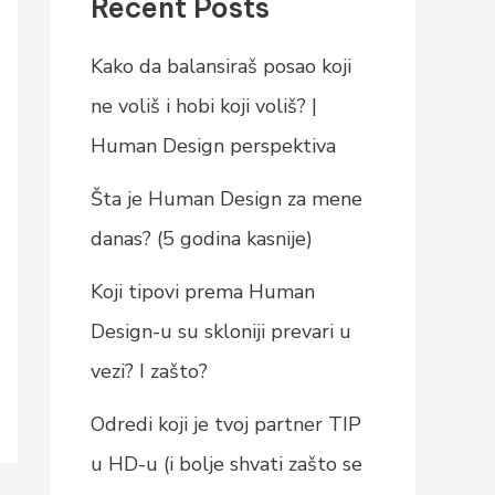
Recent Posts
Kako da balansiraš posao koji
ne voliš i hobi koji voliš? |
Human Design perspektiva
Šta je Human Design za mene
danas? (5 godina kasnije)
Koji tipovi prema Human
Design-u su skloniji prevari u
vezi? I zašto?
Odredi koji je tvoj partner TIP
u HD-u (i bolje shvati zašto se