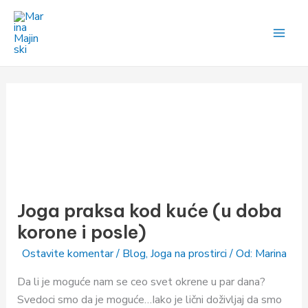
Pređi
na
sadržaj
Joga
praksa
Joga praksa kod kuće (u doba
kod
kuće
korone i posle)
(u
Ostavite komentar
/
Blog
,
Joga na prostirci
/ Od:
Marina
doba
korone
Da li je moguće nam se ceo svet okrene u par dana?
i
Svedoci smo da je moguće…Iako je lični doživljaj da smo