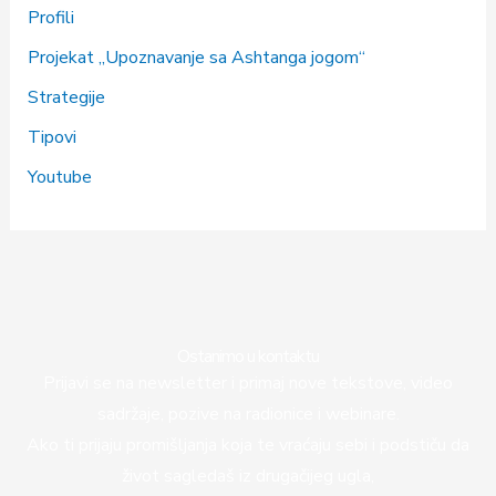
Profili
Projekat „Upoznavanje sa Ashtanga jogom“
Strategije
Tipovi
Youtube
Ostanimo u kontaktu
Prijavi se na newsletter i primaj nove tekstove, video
sadržaje, pozive na radionice i webinare.
Ako ti prijaju promišljanja koja te vraćaju sebi i podstiču da
život sagledaš iz drugačijeg ugla,