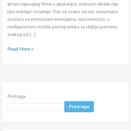
posle)
akteri najnovijeg filma o apokalipsi, realnost nikada nije
bila realnija i stvarnija. Dok se svako od nas nesumnjivo
suočava sa intenzivnim emocijama, neizvesnošću, u
međuprostoru možda postoji prilika za dublju promenu
svakog od […]
Read More »
Pretraga
Pretraga