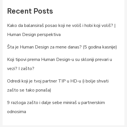
Recent Posts
Kako da balansiraš posao koji ne voliš i hobi koji voliš? |
Human Design perspektiva
Šta je Human Design za mene danas? (5 godina kasnije)
Koji tipovi prema Human Design-u su skloniji prevari u
vezi? I zašto?
Odredi koji je tvoj partner TIP u HD-u (i bolje shvati
zašto se tako ponaša)
9 razloga zašto i dalje sebe miniraš u partnerskim
odnosima