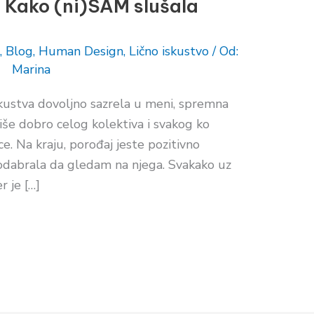
– Kako (ni)SAM slušala
,
Blog
,
Human Design
,
Lično iskustvo
/ Od:
Marina
skustva dovoljno sazrela u meni, spremna
iše dobro celog kolektiva i svakog ko
e. Na kraju, porođaj jeste pozitivno
odabrala da gledam na njega. Svakako uz
r je […]