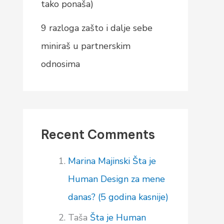
tako ponaša)
9 razloga zašto i dalje sebe
miniraš u partnerskim
odnosima
Recent Comments
Marina Majinski
Šta je
Human Design za mene
danas? (5 godina kasnije)
Taša
Šta je Human