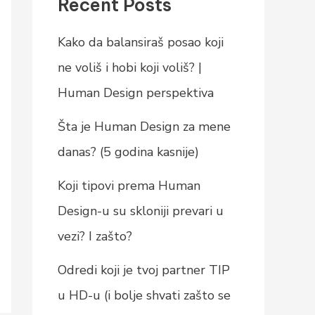
Recent Posts
Kako da balansiraš posao koji
ne voliš i hobi koji voliš? |
Human Design perspektiva
Šta je Human Design za mene
danas? (5 godina kasnije)
Koji tipovi prema Human
Design-u su skloniji prevari u
vezi? I zašto?
Odredi koji je tvoj partner TIP
u HD-u (i bolje shvati zašto se