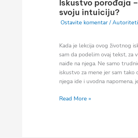
Iskustvo porođaja 
–
svoju intuiciju?
Kako
(ni)SAM
Ostavite komentar
/
Autoriteti
slušala
svoju
Kada je lekcija ovog životnog i
intuiciju?
sam da podelim ovaj tekst, za v
naiđe na njega. Ne samo trudnic
iskustvo za mene jer sam tako 
njega ide i uvodna napomena, je
Read More »