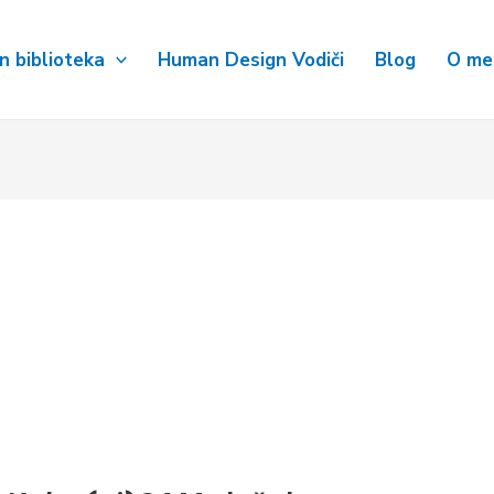
 biblioteka
Human Design Vodiči
Blog
O me