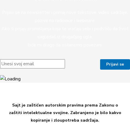
Prijavi se na newsletter i primaj nove tekstove, video sadržaje,
pozive na radionice i webinare.
Ako ti prijaju promišljanja koja te vraćaju sebi i podstiču da život
sagledaš iz drugačijeg ugla,
biće mi drago da ostanemo povezani.
Sajt je zaštićen autorskim pravima prema Zakonu o
zaštiti intelektualne svojine. Zabranjeno je bilo kakvo
kopiranje i zloupotreba sadržaja.