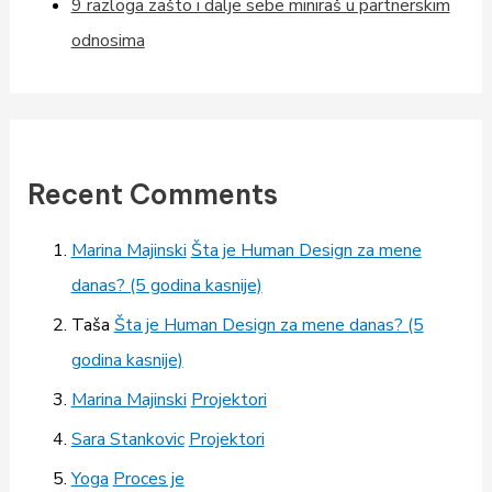
9 razloga zašto i dalje sebe miniraš u partnerskim
odnosima
Recent Comments
Marina Majinski
Šta je Human Design za mene
danas? (5 godina kasnije)
Taša
Šta je Human Design za mene danas? (5
godina kasnije)
Marina Majinski
Projektori
Sara Stankovic
Projektori
Yoga
Proces je