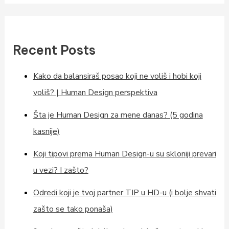
Recent Posts
Kako da balansiraš posao koji ne voliš i hobi koji
voliš? | Human Design perspektiva
Šta je Human Design za mene danas? (5 godina
kasnije)
Koji tipovi prema Human Design-u su skloniji prevari
u vezi? I zašto?
Odredi koji je tvoj partner TIP u HD-u (i bolje shvati
zašto se tako ponaša)