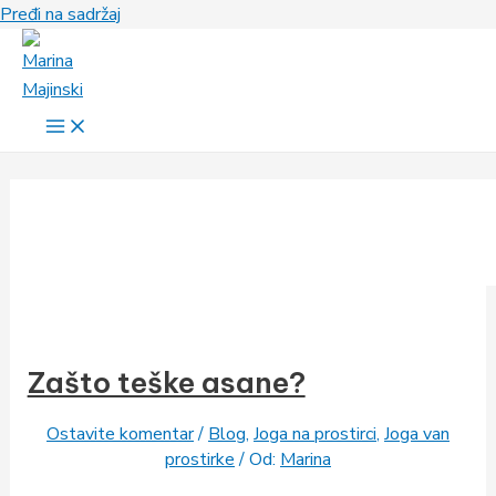
Pređi na sadržaj
Zašto teške asane?
Ostavite komentar
/
Blog
,
Joga na prostirci
,
Joga van
prostirke
/ Od:
Marina