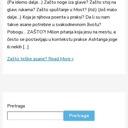
(Pa idemo dalje…) Zašto noge iza glave? Zašto stoj na
glavi, rukama? Zašto spuštanje u Most? (itd.) (Još malo
dalje…) Koja je njihova poenta u praksi? Da li su nam
takve asane potrebne u svakodnevnom životu?
Pobogu… ZAŠTO?! Milion pitanja koja jesu na mestu, a
često se postavljaju u kontekstu prakse Ashtanga joge
ili nekih […]
Zašto teške asane?
Read More »
Pretraga
Pretraga