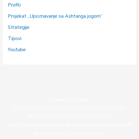
Profili
Projekat „Upoznavanje sa Ashtanga jogom“
Strategije
Tipovi
Youtube
Ostanimo u kontaktu
Prijavi se na newsletter i primaj nove tekstove, video
sadržaje, pozive na radionice i webinare.
Ako ti prijaju promišljanja koja te vraćaju sebi i podstiču da
život sagledaš iz drugačijeg ugla,