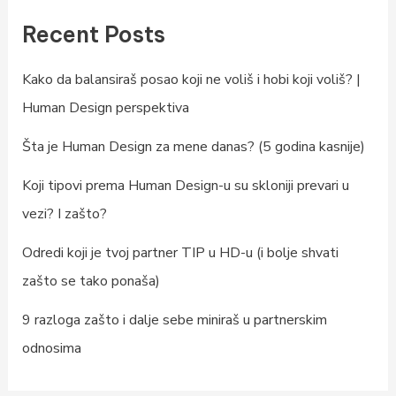
Recent Posts
Kako da balansiraš posao koji ne voliš i hobi koji voliš? |
Human Design perspektiva
Šta je Human Design za mene danas? (5 godina kasnije)
Koji tipovi prema Human Design-u su skloniji prevari u
vezi? I zašto?
Odredi koji je tvoj partner TIP u HD-u (i bolje shvati
zašto se tako ponaša)
9 razloga zašto i dalje sebe miniraš u partnerskim
odnosima