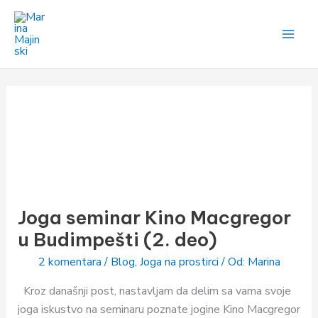
Pređi
na
sadržaj
Joga
seminar
Joga seminar Kino Macgregor
Kino
Macgregor
u Budimpešti (2. deo)
u
2 komentara
/
Blog
,
Joga na prostirci
/ Od:
Marina
Budimpešti
(2.
Kroz današnji post, nastavljam da delim sa vama svoje
deo)
joga iskustvo na seminaru poznate jogine Kino Macgregor