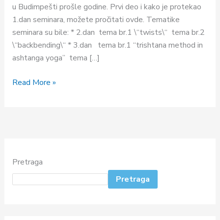
u Budimpešti prošle godine. Prvi deo i kako je protekao
1.dan seminara, možete pročitati ovde. Tematike
seminara su bile: * 2.dan tema br.1 \“twists\“ tema br.2
\“backbending\“ * 3.dan tema br.1 “trishtana method in
ashtanga yoga” tema […]
Read More »
Pretraga
Pretraga