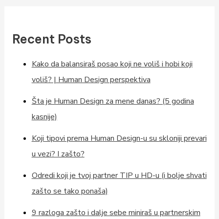
Recent Posts
Kako da balansiraš posao koji ne voliš i hobi koji
voliš? | Human Design perspektiva
Šta je Human Design za mene danas? (5 godina
kasnije)
Koji tipovi prema Human Design-u su skloniji prevari
u vezi? I zašto?
Odredi koji je tvoj partner TIP u HD-u (i bolje shvati
zašto se tako ponaša)
9 razloga zašto i dalje sebe miniraš u partnerskim