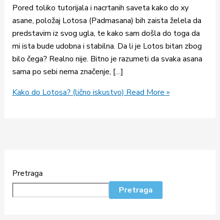
Pored toliko tutorijala i nacrtanih saveta kako do xy
asane, položaj Lotosa (Padmasana) bih zaista želela da
predstavim iz svog ugla, te kako sam došla do toga da
mi ista bude udobna i stabilna. Da li je Lotos bitan zbog
bilo čega? Realno nije. Bitno je razumeti da svaka asana
sama po sebi nema značenje, […]
Kako do Lotosa? (lično iskustvo)
Read More »
Pretraga
Pretraga