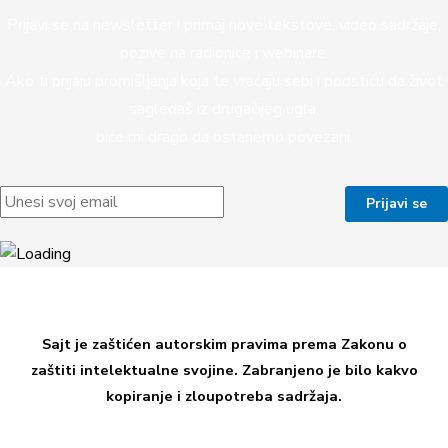
Prijavi se na newsletter i primaj nove tekstove, video sadržaje,
pozive na radionice i webinare.
Ako ti prijaju promišljanja koja te vraćaju sebi i podstiču da život
sagledaš iz drugačijeg ugla,
biće mi drago da ostanemo povezani.
Sajt je zaštićen autorskim pravima prema Zakonu o
zaštiti intelektualne svojine. Zabranjeno je bilo kakvo
kopiranje i zloupotreba sadržaja.