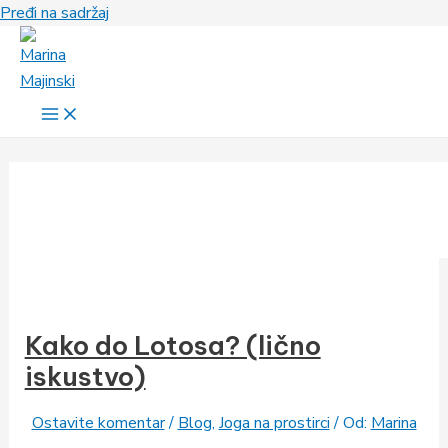
Pređi na sadržaj
Kako do Lotosa? (lično
iskustvo)
Ostavite komentar
/
Blog
,
Joga na prostirci
/ Od:
Marina