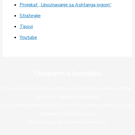
Projekat „Upoznavanje sa Ashtanga jogom“
Strategije
Tipovi
Youtube
Ostanimo u kontaktu
Prijavi se na newsletter i primaj nove tekstove, video sadržaje,
pozive na radionice i webinare.
Ako ti prijaju promišljanja koja te vraćaju sebi i podstiču da život
sagledaš iz drugačijeg ugla,
biće mi drago da ostanemo povezani.