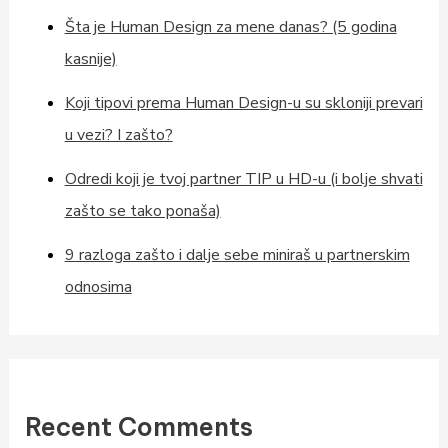
Šta je Human Design za mene danas? (5 godina
kasnije)
Koji tipovi prema Human Design-u su skloniji prevari
u vezi? I zašto?
Odredi koji je tvoj partner TIP u HD-u (i bolje shvati
zašto se tako ponaša)
9 razloga zašto i dalje sebe miniraš u partnerskim
odnosima
Recent Comments