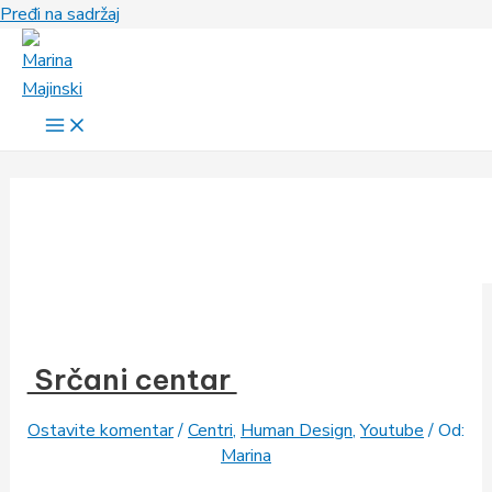
Pređi na sadržaj
Srčani centar
Ostavite komentar
/
Centri
,
Human Design
,
Youtube
/ Od:
Marina