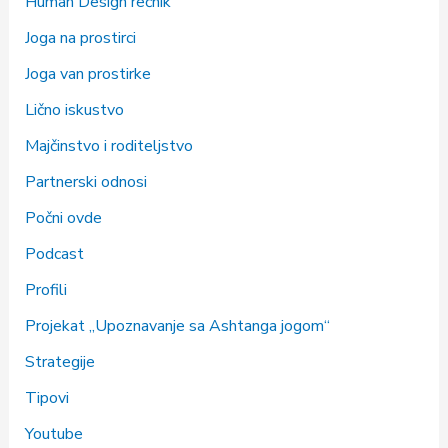
Human Design rečnik
Joga na prostirci
Joga van prostirke
Lično iskustvo
Majčinstvo i roditeljstvo
Partnerski odnosi
Počni ovde
Podcast
Profili
Projekat „Upoznavanje sa Ashtanga jogom“
Strategije
Tipovi
Youtube