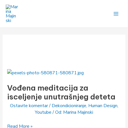
Pređi
na
sadržaj
Vođena
meditacija
Vođena meditacija za
za
isceljenje
isceljenje unutrašnjeg deteta
unutrašnjeg
Ostavite komentar
/
Dekondicioniranje
,
Human Design
,
deteta
Youtube
/ Od:
Marina Majinski
Read More »