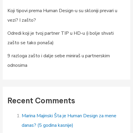
Koji tipovi prema Human Design-u su skloniji prevari u
vezi? I zašto?
Odredi koji je tvoj partner TIP u HD-u (i bolje shvati
zašto se tako ponaša)
9 razloga zašto i dalje sebe miniraš u partnerskim
odnosima
Recent Comments
Marina Majinski
Šta je Human Design za mene
danas? (5 godina kasnije)