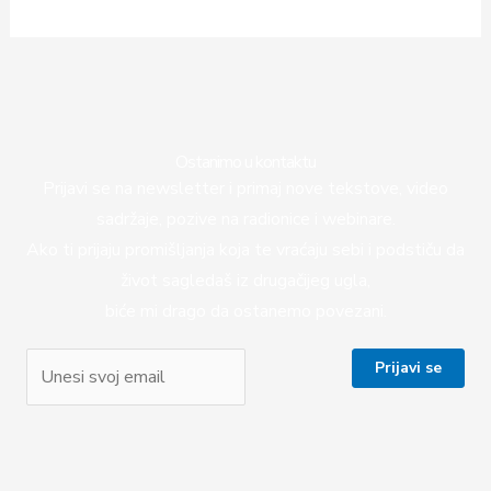
Ostanimo u kontaktu
Prijavi se na newsletter i primaj nove tekstove, video
sadržaje, pozive na radionice i webinare.
Ako ti prijaju promišljanja koja te vraćaju sebi i podstiču da
život sagledaš iz drugačijeg ugla,
biće mi drago da ostanemo povezani.